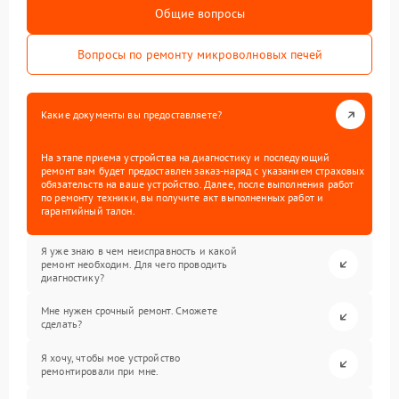
Общие вопросы
Вопросы по ремонту микроволновых печей
Какие документы вы предоставляете?
На этапе приема устройства на диагностику и последующий
ремонт вам будет предоставлен заказ-наряд с указанием страховых
обязательств на ваше устройство. Далее, после выполнения работ
по ремонту техники, вы получите акт выполненных работ и
гарантийный талон.
Я уже знаю в чем неисправность и какой
ремонт необходим. Для чего проводить
диагностику?
Мне нужен срочный ремонт. Сможете
сделать?
Я хочу, чтобы мое устройство
ремонтировали при мне.