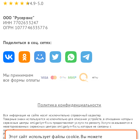
4.9-5.0
ООО "Русервис"
ИНН 7702633247
ОГРН 1077746335776
Поделиться в соц. сетях:
Мы принимаем
все формы оплаты
Политика конфиденциальности
Вся информация на сайте носит исключительно справочный характер.
Товарные знаки используются исключительно для описания устройств, в отношении которых
сервисные центры sml.garlyn-fix.ru предоставляют услуги по ремонту. Услуги оказываются в
неавторизованных сервисных центрах sml.garlyn-fix.ru, которые не связаны с
правообладателями товарных знаков или их официальными представителями.
Ремонт осуществляется для устройств, уже введенных в гражданский оборот в соответствии
Этот сайт использует файлы cookie. Вы можете
со статьей 1487 ГК РФ.