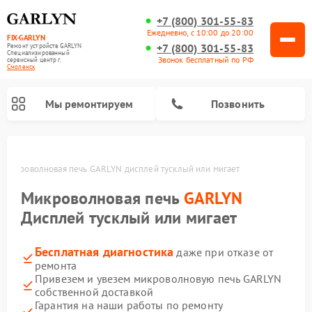
+7 (800) 301-55-83
Ежедневно, с 10:00 до 20:00
FIX-GARLYN
+7 (800) 301-55-83
Ремонт устройств GARLYN
Специализированный
Звонок бесплатный по РФ
cервисный центр г.
Смоленск
Мы ремонтируем
Позвонить
Микроволновая печь GARLYN дисплей тусклый или мигает
Микроволновая печь
GARLYN
Дисплей тусклый или мигает
Бесплатная диагностика
даже при отказе от
ремонта
Привезем и увезем микроволновую печь GARLYN
собственной доставкой
Ремонт вертикальных пылесосов GARLYN
Ремонт винных шкафов GARLYN
Ремонт роботов-стеклоочистителей GARLYN
Ремонт климатических комплексов GARLYN
Ремонт роботов-пылесосов GARLYN
Ремонт посудомоечных машин GARLYN
Ремонт парогенераторов GARLYN
Гарантия на наши работы по ремонту