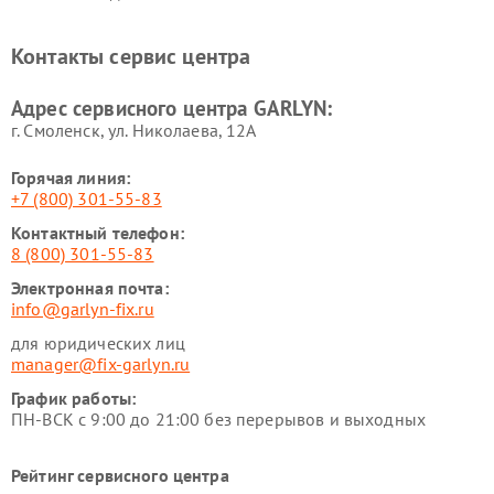
GARLYN
Ремонт роботов-
Ремонт кондиционеров
Контакты сервис центра
стеклоочистителей GARLYN
GARLYN
Ремонт парогенераторов
Ремонт проекторов GARLYN
Адрес сервисного центра GARLYN:
GARLYN
г. Смоленск, ул. Николаева, 12А
Горячая линия:
+7 (800) 301-55-83
Контактный телефон:
8 (800) 301-55-83
Электронная почта:
info@garlyn-fix.ru
для юридических лиц
manager@fix-garlyn.ru
График работы:
ПН-ВСК с 9:00 до 21:00 без перерывов и выходных
Рейтинг сервисного центра