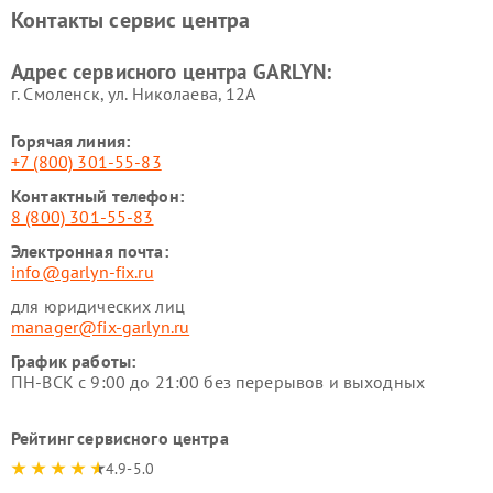
Ремонт роботов-
Ремонт кондиционеров
Контакты сервис центра
стеклоочистителей GARLYN
GARLYN
Ремонт парогенераторов
Ремонт проекторов GARLYN
Адрес сервисного центра GARLYN:
GARLYN
г. Смоленск, ул. Николаева, 12А
Горячая линия:
+7 (800) 301-55-83
Контактный телефон:
8 (800) 301-55-83
Электронная почта:
info@garlyn-fix.ru
для юридических лиц
manager@fix-garlyn.ru
График работы:
ПН-ВСК с 9:00 до 21:00 без перерывов и выходных
Рейтинг сервисного центра
4.9-5.0