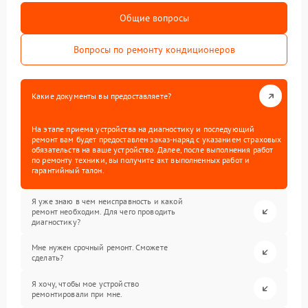
Общие вопросы
Вопросы по ремонту кондиционеров
Какие документы вы предоставляете?
На этапе приема устройства на диагностику и последующий
ремонт вам будет предоставлен заказ-наряд с указанием страховых
обязательств на ваше устройство. Далее, после выполнения работ
по ремонту техники, вы получите акт выполненных работ и
гарантийный талон.
Я уже знаю в чем неисправность и какой
ремонт необходим. Для чего проводить
диагностику?
Мне нужен срочный ремонт. Сможете
сделать?
Я хочу, чтобы мое устройство
ремонтировали при мне.