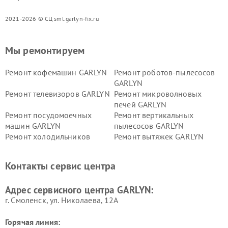
2021-2026 © СЦ sml.garlyn-fix.ru
Мы ремонтируем
Ремонт кофемашин GARLYN
Ремонт роботов-пылесосов
GARLYN
Ремонт телевизоров GARLYN
Ремонт микроволновых
печей GARLYN
Ремонт посудомоечных
Ремонт вертикальных
машин GARLYN
пылесосов GARLYN
Ремонт холодильников
Ремонт вытяжек GARLYN
GARLYN
Ремонт роботов-
Ремонт кондиционеров
Контакты сервис центра
стеклоочистителей GARLYN
GARLYN
Ремонт парогенераторов
Ремонт проекторов GARLYN
Адрес сервисного центра GARLYN:
GARLYN
г. Смоленск, ул. Николаева, 12А
Горячая линия: