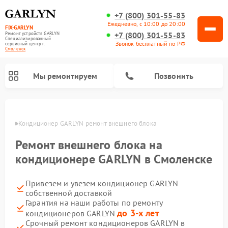
+7 (800) 301-55-83
Ежедневно, с 10:00 до 20:00
FIX-GARLYN
+7 (800) 301-55-83
Ремонт устройств GARLYN
Специализированный
Звонок бесплатный по РФ
cервисный центр г.
Смоленск
Мы ремонтируем
Позвонить
енске
Кондиционер GARLYN ремонт внешнего блока
Ремонт внешнего блока на
кондиционере GARLYN в Смоленске
Привезем и увезем кондиционер GARLYN
собственной доставкой
Гарантия на наши работы по ремонту
до 3-х лет
кондиционеров GARLYN
Ремонт роботов-стеклоочистителей GARLYN
Ремонт посудомоечных машин GARLYN
Ремонт винных шкафов GARLYN
Ремонт климатических комплексов GARLYN
Ремонт вертикальных пылесосов GARLYN
Ремонт роботов-пылесосов GARLYN
Ремонт микроволновых печей GARLYN
Ремонт парогенераторов GARLYN
Срочный ремонт кондиционеров GARLYN в