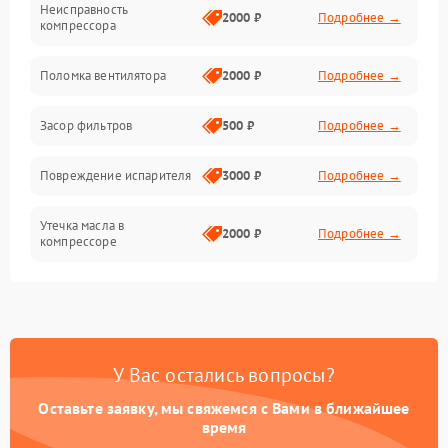
Неисправность
Электропитание
2000 ₽
Подробнее →
компрессора
Датчики
Поломка вентилятора
2000 ₽
Подробнее →
Работа системы
Засор фильтров
500 ₽
Подробнее →
Фильтрация
Повреждение испарителя
3000 ₽
Подробнее →
Хладагент
Утечка масла в
2000 ₽
Подробнее →
компрессоре
Повреждение
1500 ₽
Подробнее →
трубопроводов
Неисправность
2000 ₽
Подробнее →
У Вас остались вопросы?
четырехходового клапана
Оставьте заявку, мы свяжемся с Вами в ближайшее
Поломка подшипников
время
1500 ₽
Подробнее →
вентилятора