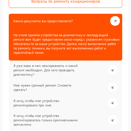
Вопросы по ремонту кондиционеров
Какие документы вы предоставляете?
На этапе приема устройства на диагностику и последующий
ремонт вам будет предоставлен заказ-наряд с указанием страховых
обязательств на ваше устройство. Далее, после выполнения работ
по ремонту техники, вы получите акт выполненных работ и
гарантийный талон.
Я уже знаю в чем неисправность и какой
ремонт необходим. Для чего проводить
диагностику?
Мне нужен срочный ремонт. Сможете
сделать?
Я хочу, чтобы мое устройство
ремонтировали при мне.
Я хочу, чтобы мое устройство
ремонтировалось только оригинальными
запчастями.