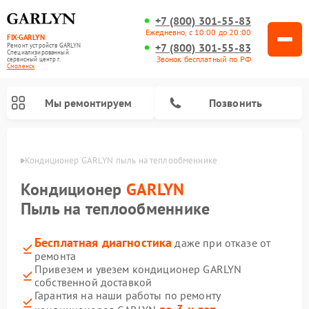
+7 (800) 301-55-83
Ежедневно, с 10:00 до 20:00
FIX-GARLYN
+7 (800) 301-55-83
Ремонт устройств GARLYN
Специализированный
Звонок бесплатный по РФ
cервисный центр г.
Смоленск
Мы ремонтируем
Позвонить
енске
Кондиционер GARLYN пыль на теплообменнике
Кондиционер
GARLYN
Пыль на теплообменнике
Бесплатная диагностика
даже при отказе от
ремонта
Привезем и увезем кондиционер GARLYN
собственной доставкой
Ремонт роботов-стеклоочистителей GARLYN
Ремонт посудомоечных машин GARLYN
Ремонт винных шкафов GARLYN
Ремонт климатических комплексов GARLYN
Ремонт вертикальных пылесосов GARLYN
Ремонт роботов-пылесосов GARLYN
Ремонт микроволновых печей GARLYN
Ремонт парогенераторов GARLYN
Гарантия на наши работы по ремонту