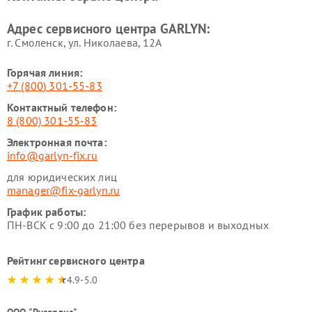
Ремонт парогенераторов
Ремонт проекторов GARLYN
Адрес сервисного центра GARLYN:
GARLYN
г. Смоленск, ул. Николаева, 12А
Горячая линия:
+7 (800) 301-55-83
Контактный телефон:
8 (800) 301-55-83
Электронная почта:
info@garlyn-fix.ru
для юридических лиц
manager@fix-garlyn.ru
График работы:
ПН-ВСК с 9:00 до 21:00 без перерывов и выходных
Рейтинг сервисного центра
4.9-5.0