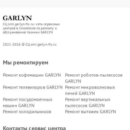
СЦ sml.garlyn-fix.ru - сеть сервисных
центров в Смоленске по ремонту и
обслуживанию техники GARLYN
2021-2026 © СЦ sml.garlyn-fix.ru
Мы ремонтируем
Ремонт кофемашин GARLYN
Ремонт роботов-пылесосов
GARLYN
Ремонт телевизоров GARLYN
Ремонт микроволновых
печей GARLYN
Ремонт посудомоечных
Ремонт вертикальных
машин GARLYN
пылесосов GARLYN
Ремонт холодильников
Ремонт вытяжек GARLYN
GARLYN
Ремонт роботов-
Ремонт кондиционеров
Контакты сервис центра
стеклоочистителей GARLYN
GARLYN