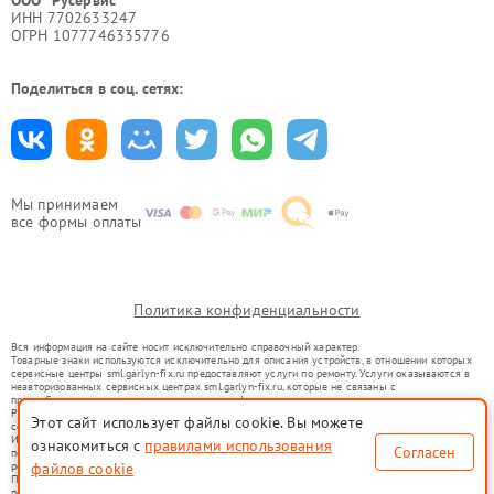
ООО "Русервис"
ИНН 7702633247
ОГРН 1077746335776
Поделиться в соц. сетях:
Мы принимаем
все формы оплаты
Политика конфиденциальности
Вся информация на сайте носит исключительно справочный характер.
Товарные знаки используются исключительно для описания устройств, в отношении которых
сервисные центры sml.garlyn-fix.ru предоставляют услуги по ремонту. Услуги оказываются в
неавторизованных сервисных центрах sml.garlyn-fix.ru, которые не связаны с
правообладателями товарных знаков или их официальными представителями.
Ремонт осуществляется для устройств, уже введенных в гражданский оборот в соответствии
Этот сайт использует файлы cookie. Вы можете
со статьей 1487 ГК РФ.
Использование товарных знаков не преследует цели индивидуализации услуг или введения
ознакомиться с
правилами использования
Согласен
потребителей в заблуждение, а служит для информирования о предоставляемых услугах по
файлов cookie
ремонту техники указанных брендов.
Представленная на сайте информация не является публичной офертой, определяемой
положениями Статьи 437(2) Гражданского кодекса РФ