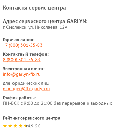
Ремонт роботов-
Ремонт кондиционеров
Контакты сервис центра
стеклоочистителей GARLYN
GARLYN
Ремонт парогенераторов
Ремонт проекторов GARLYN
Адрес сервисного центра GARLYN:
GARLYN
г. Смоленск, ул. Николаева, 12А
Горячая линия:
+7 (800) 301-55-83
Контактный телефон:
8 (800) 301-55-83
Электронная почта:
info@garlyn-fix.ru
для юридических лиц
manager@fix-garlyn.ru
График работы:
ПН-ВСК с 9:00 до 21:00 без перерывов и выходных
Рейтинг сервисного центра
4.9-5.0