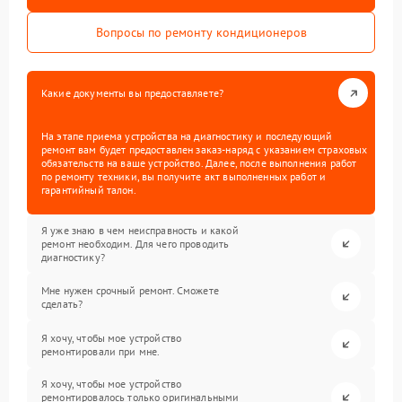
Вопросы по ремонту кондиционеров
Какие документы вы предоставляете?
На этапе приема устройства на диагностику и последующий
ремонт вам будет предоставлен заказ-наряд с указанием страховых
обязательств на ваше устройство. Далее, после выполнения работ
по ремонту техники, вы получите акт выполненных работ и
гарантийный талон.
Я уже знаю в чем неисправность и какой
ремонт необходим. Для чего проводить
диагностику?
Мне нужен срочный ремонт. Сможете
сделать?
Я хочу, чтобы мое устройство
ремонтировали при мне.
Я хочу, чтобы мое устройство
ремонтировалось только оригинальными