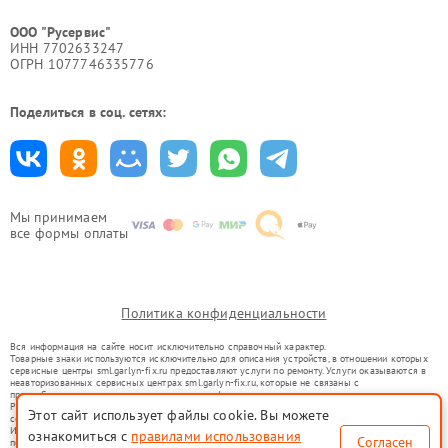
ООО "Русервис"
ИНН 7702633247
ОГРН 1077746335776
Поделиться в соц. сетях:
Мы принимаем
все формы оплаты
Политика конфиденциальности
Вся информация на сайте носит исключительно справочный характер.
Товарные знаки используются исключительно для описания устройств, в отношении которых
сервисные центры sml.garlyn-fix.ru предоставляют услуги по ремонту. Услуги оказываются в
неавторизованных сервисных центрах sml.garlyn-fix.ru, которые не связаны с
правообладателями товарных знаков или их официальными представителями.
Ремонт осуществляется для устройств, уже введенных в гражданский оборот в соответствии
Этот сайт использует файлы cookie. Вы можете
со статьей 1487 ГК РФ.
Использование товарных знаков не преследует цели индивидуализации услуг или введения
ознакомиться с
правилами использования
Согласен
потребителей в заблуждение, а служит для информирования о предоставляемых услугах по