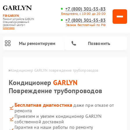
+7 (800) 301-55-83
Ежедневно, с 10:00 до 20:00
FIX-GARLYN
+7 (800) 301-55-83
Ремонт устройств GARLYN
Специализированный
Звонок бесплатный по РФ
cервисный центр г.
Смоленск
Мы ремонтируем
Позвонить
енске
Кондиционер GARLYN повреждение трубопроводов
Кондиционер
GARLYN
Повреждение трубопроводов
Бесплатная диагностика
даже при отказе от
ремонта
Привезем и увезем кондиционер GARLYN
собственной доставкой
Ремонт роботов-стеклоочистителей GARLYN
Ремонт посудомоечных машин GARLYN
Ремонт винных шкафов GARLYN
Ремонт климатических комплексов GARLYN
Ремонт вертикальных пылесосов GARLYN
Ремонт роботов-пылесосов GARLYN
Ремонт микроволновых печей GARLYN
Ремонт парогенераторов GARLYN
Гарантия на наши работы по ремонту