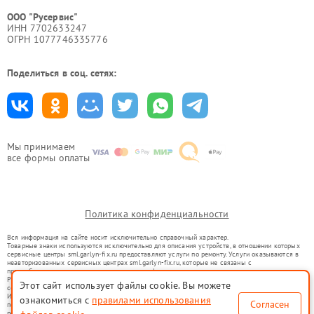
ООО "Русервис"
ИНН 7702633247
ОГРН 1077746335776
Поделиться в соц. сетях:
Мы принимаем
все формы оплаты
Политика конфиденциальности
Вся информация на сайте носит исключительно справочный характер.
Товарные знаки используются исключительно для описания устройств, в отношении которых
сервисные центры sml.garlyn-fix.ru предоставляют услуги по ремонту. Услуги оказываются в
неавторизованных сервисных центрах sml.garlyn-fix.ru, которые не связаны с
правообладателями товарных знаков или их официальными представителями.
Ремонт осуществляется для устройств, уже введенных в гражданский оборот в соответствии
Этот сайт использует файлы cookie. Вы можете
со статьей 1487 ГК РФ.
Использование товарных знаков не преследует цели индивидуализации услуг или введения
ознакомиться с
правилами использования
Согласен
потребителей в заблуждение, а служит для информирования о предоставляемых услугах по
ремонту техники указанных брендов.