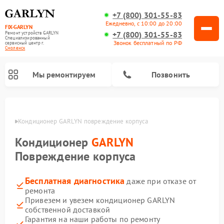
+7 (800) 301-55-83
Ежедневно, с 10:00 до 20:00
FIX-GARLYN
+7 (800) 301-55-83
Ремонт устройств GARLYN
Специализированный
Звонок бесплатный по РФ
cервисный центр г.
Смоленск
Мы ремонтируем
Позвонить
енске
Кондиционер GARLYN повреждение корпуса
Кондиционер
GARLYN
Повреждение корпуса
Бесплатная диагностика
даже при отказе от
ремонта
Привезем и увезем кондиционер GARLYN
собственной доставкой
Ремонт роботов-стеклоочистителей GARLYN
Ремонт посудомоечных машин GARLYN
Ремонт винных шкафов GARLYN
Ремонт климатических комплексов GARLYN
Ремонт вертикальных пылесосов GARLYN
Ремонт роботов-пылесосов GARLYN
Ремонт микроволновых печей GARLYN
Ремонт парогенераторов GARLYN
Гарантия на наши работы по ремонту