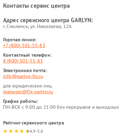
Ремонт роботов-
Ремонт кондиционеров
Контакты сервис центра
стеклоочистителей GARLYN
GARLYN
Ремонт парогенераторов
Ремонт проекторов GARLYN
Адрес сервисного центра GARLYN:
GARLYN
г. Смоленск, ул. Николаева, 12А
Горячая линия:
+7 (800) 301-55-83
Контактный телефон:
8 (800) 301-55-83
Электронная почта:
info@garlyn-fix.ru
для юридических лиц
manager@fix-garlyn.ru
График работы:
ПН-ВСК с 9:00 до 21:00 без перерывов и выходных
Рейтинг сервисного центра
4.9-5.0