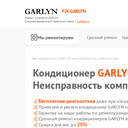
FIX-GARLYN
Ремонт устройств GARLYN
Специализированный cервисный центр г.
Смоленск
Мы ремонтируем
Срочный ремонт
Це
GARLYN в Смоленске
Кондиционер GARLYN неисправность компрессора
Кондиционер
GARL
Неисправность комп
Бесплатная диагностика
даже при отказ
Привезем и увезем кондиционер GARLYN с
Гарантия на наши работы по ремонту кон
Срочный ремонт кондиционеров GARLYN в 
20%
Скидка для вас до
Ремонт роботов-пылесосов GARLYN
Ремонт микроволновых печей GARLYN
Ремонт посудомоечных машин GARLYN
Ремонт вертикальных пылесосов GARLYN
Ремонт холодильников GARLYN
Ремонт роботов-стеклоочистителей GARLYN
Ремонт парогенераторов GARLYN
Ремонт климатических комплексов GARLYN
Ремонт винных шкафов GARLYN