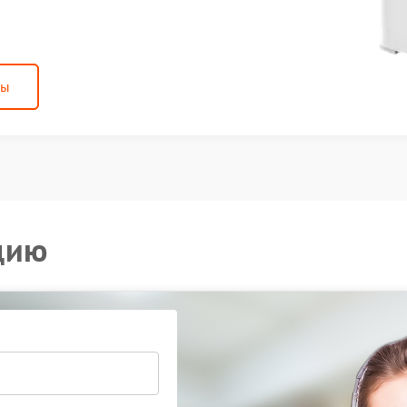
ны
цию