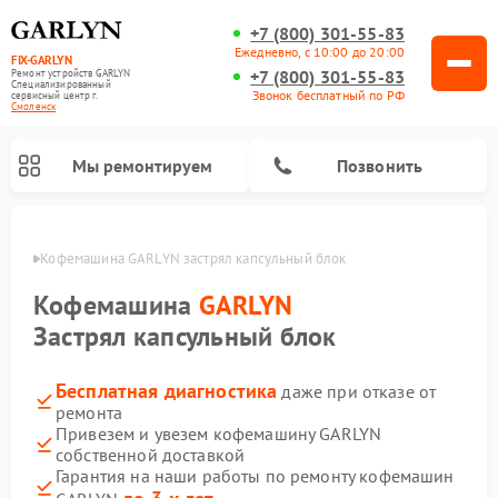
+7 (800) 301-55-83
Ежедневно, с 10:00 до 20:00
FIX-GARLYN
+7 (800) 301-55-83
Ремонт устройств GARLYN
Специализированный
Звонок бесплатный по РФ
cервисный центр г.
Смоленск
Мы ремонтируем
Позвонить
енске
Кофемашина GARLYN застрял капсульный блок
Кофемашина
GARLYN
Застрял капсульный блок
Бесплатная диагностика
даже при отказе от
ремонта
Привезем и увезем кофемашину GARLYN
собственной доставкой
Ремонт вертикальных пылесосов GARLYN
Ремонт роботов-пылесосов GARLYN
Ремонт микроволновых печей GARLYN
Ремонт винных шкафов GARLYN
Ремонт роботов-стеклоочистителей GARLYN
Ремонт климатических комплексов GARLYN
Ремонт посудомоечных машин GARLYN
Ремонт парогенераторов GARLYN
Гарантия на наши работы по ремонту кофемашин