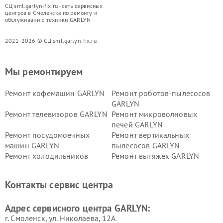
СЦ sml.garlyn-fix.ru - сеть сервисных
центров в Смоленске по ремонту и
обслуживанию техники GARLYN
2021-2026 © СЦ sml.garlyn-fix.ru
Мы ремонтируем
Ремонт кофемашин GARLYN
Ремонт роботов-пылесосов
GARLYN
Ремонт телевизоров GARLYN
Ремонт микроволновых
печей GARLYN
Ремонт посудомоечных
Ремонт вертикальных
машин GARLYN
пылесосов GARLYN
Ремонт холодильников
Ремонт вытяжек GARLYN
GARLYN
Ремонт роботов-
Ремонт кондиционеров
Контакты сервис центра
стеклоочистителей GARLYN
GARLYN
Ремонт парогенераторов
Ремонт проекторов GARLYN
Адрес сервисного центра GARLYN:
GARLYN
г. Смоленск, ул. Николаева, 12А