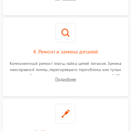
жерновов кофемолки, уплотнительных колец гидросистемы
и шестерней редуктора.
4. Ремонт и замена деталей
Компонентный ремонт платы, пайка цепей питания. Замена
неисправной помпы, перегоревшего термоблока или тупых
жерновов. Установка новых силиконовых уплотнителей (O-
Подробнее
ring) и тефлоновых трубок для надежного устранения
протечек.