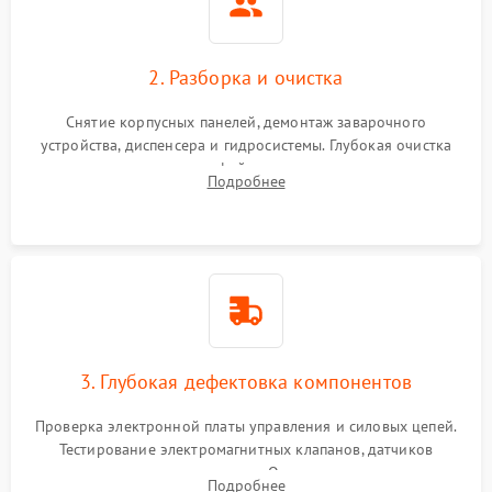
2. Разборка и очистка
Снятие корпусных панелей, демонтаж заварочного
устройства, диспенсера и гидросистемы. Глубокая очистка
внутренних узлов от кофейных масел, жмыха и накипи.
Подробнее
Промывка дренажных каналов и фильтров с использованием
специализированной химии.
3. Глубокая дефектовка компонентов
Проверка электронной платы управления и силовых цепей.
Тестирование электромагнитных клапанов, датчиков
температуры и расходомера. Оценка степени износа
Подробнее