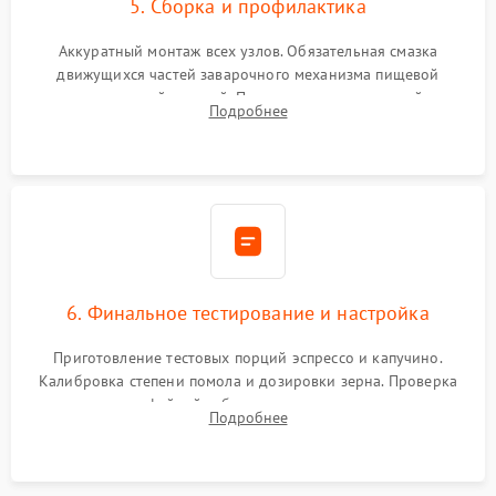
5. Сборка и профилактика
Аккуратный монтаж всех узлов. Обязательная смазка
движущихся частей заварочного механизма пищевой
силиконовой смазкой. Проведение программной
Подробнее
декальцинации и очистки системы от кофейных масел.
Надежная фиксация всех соединений.
6. Финальное тестирование и настройка
Приготовление тестовых порций эспрессо и капучино.
Калибровка степени помола и дозировки зерна. Проверка
плотности кофейной таблетки, температуры напитка и
Подробнее
качества молочной пены. Контроль отсутствия посторонних
шумов и протечек.