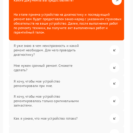
Какие документы вы предоставляете?
На этапе приема устройства на диагностику и последующий
ремонт вам будет предоставлен заказ-наряд с указанием страховых
обязательств на ваше устройство. Далее, после выполнения работ
по ремонту техники, вы получите акт выполненных работ и
гарантийный талон.
Я уже знаю в чем неисправность и какой
ремонт необходим. Для чего проводить
диагностику?
Мне нужен срочный ремонт. Сможете
сделать?
Я хочу, чтобы мое устройство
ремонтировали при мне.
Я хочу, чтобы мое устройство
ремонтировалось только оригинальными
запчастями.
Как я узнаю, что мое устройство готово?