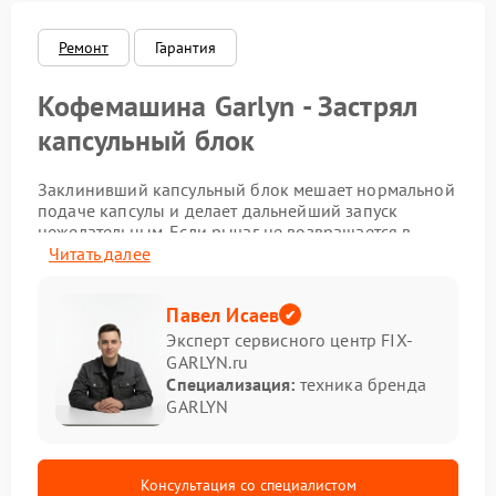
Ремонт
Гарантия
Кофемашина Garlyn - Застрял
капсульный блок
Заклинивший капсульный блок мешает нормальной
подаче капсулы и делает дальнейший запуск
нежелательным. Если рычаг не возвращается в
исходное положение, а отсек остается закрытым,
Читать далее
ремонт Garlyn лучше выполнить сразу, чтобы не
допустить повреждения механики и направляющих
Павел Исаев
деталей.
Эксперт сервисного центр FIX-
Из-за чего возникает такая
GARLYN.ru
Специализация:
техника бренда
неисправность
GARLYN
Причина может скрываться не только в самой
капсуле, но и в состоянии внутренних элементов. В
сервисе Garlyn при такой ситуации отдельно
Консультация со специалистом