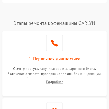
Этапы ремонта кофемашины GARLYN
1. Первичная диагностика
Осмотр корпуса, капучинатора и заварочного блока.
Включение аппарата, проверка кодов ошибок и индикации.
Оценка работы помпы, термоблока и кофемолки на слух.
Подробнее
Измерение температуры и давления воды для выявления
локализации поломки.