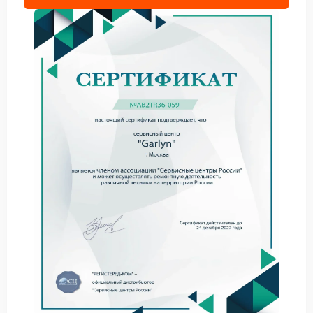
оценивают ход подвижных деталей, состояние
фиксатора и чистоту зоны загрузки.
К наиболее вероятным причинам относятся:
перекошенная капсула в посадочном месте;
загрязнение камеры остатками кофе;
залипание механизма после нагрева;
смещение деталей фиксации.
Не стоит пытаться открыть отсек с усилием или
поддевать его подручными предметами. Сервисный
центр Garlyn рассматривает такую ситуацию как
неисправность, при которой неосторожные
действия способны привести к более дорогому
ремонту.
Что допустимо сделать до
диагностики
До визита специалиста разрешены только
безопасные действия: