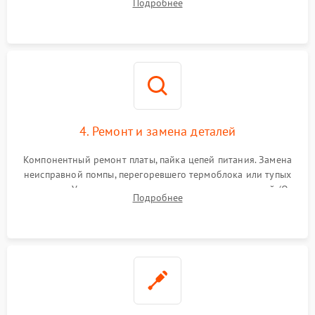
Подробнее
жерновов кофемолки, уплотнительных колец гидросистемы
и шестерней редуктора.
4. Ремонт и замена деталей
Компонентный ремонт платы, пайка цепей питания. Замена
неисправной помпы, перегоревшего термоблока или тупых
жерновов. Установка новых силиконовых уплотнителей (O-
Подробнее
ring) и тефлоновых трубок для надежного устранения
протечек.