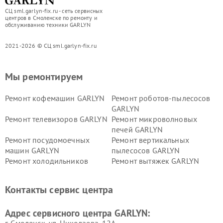
СЦ sml.garlyn-fix.ru - сеть сервисных
центров в Смоленске по ремонту и
обслуживанию техники GARLYN
2021-2026 © СЦ sml.garlyn-fix.ru
Мы ремонтируем
Ремонт кофемашин GARLYN
Ремонт роботов-пылесосов
GARLYN
Ремонт телевизоров GARLYN
Ремонт микроволновых
печей GARLYN
Ремонт посудомоечных
Ремонт вертикальных
машин GARLYN
пылесосов GARLYN
Ремонт холодильников
Ремонт вытяжек GARLYN
GARLYN
Ремонт роботов-
Ремонт кондиционеров
Контакты сервис центра
стеклоочистителей GARLYN
GARLYN
Ремонт парогенераторов
Ремонт проекторов GARLYN
Адрес сервисного центра GARLYN:
GARLYN