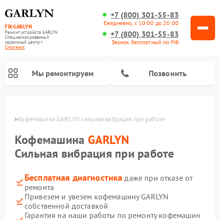
+7 (800) 301-55-83
Ежедневно, с 10:00 до 20:00
FIX-GARLYN
+7 (800) 301-55-83
Ремонт устройств GARLYN
Специализированный
Звонок бесплатный по РФ
cервисный центр г.
Смоленск
Мы ремонтируем
Позвонить
енске
Кофемашина GARLYN сильная вибрация при работе
Кофемашина
GARLYN
Сильная вибрация при работе
Бесплатная диагностика
даже при отказе от
ремонта
Привезем и увезем кофемашину GARLYN
собственной доставкой
Ремонт вертикальных пылесосов GARLYN
Ремонт роботов-пылесосов GARLYN
Ремонт микроволновых печей GARLYN
Ремонт винных шкафов GARLYN
Ремонт роботов-стеклоочистителей GARLYN
Ремонт климатических комплексов GARLYN
Ремонт посудомоечных машин GARLYN
Ремонт парогенераторов GARLYN
Гарантия на наши работы по ремонту кофемашин