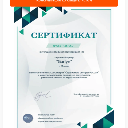
Консультация со специалистом
поддон или резервуар установлены с перекосом;
внутри появились загрязнения, мешающие
нормальной работе.
В сервисе Garlyn оценивают не один элемент, а всю
связку деталей, которые участвуют в подаче воды и
приготовлении напитка. Это позволяет определить,
где именно возник сбой и какой ремонт нужен в
данной ситуации.
Какие признаки нельзя
игнорировать
Стоит обратить внимание на такие изменения:
вибрация усиливается при старте;
корпус смещается на поверхности;
появляется дребезжание при нагреве;
звук работы становится заметно громче.
Если техника начала работать именно так,
сервисный центр Garlyn рекомендует не
откладывать диагностику причины.
Продолжительная нагрузка может затронуть