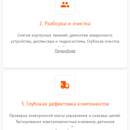
2. Разборка и очистка
Снятие корпусных панелей, демонтаж заварочного
устройства, диспенсера и гидросистемы. Глубокая очистка
внутренних узлов от кофейных масел, жмыха и накипи.
Подробнее
Промывка дренажных каналов и фильтров с использованием
специализированной химии.
3. Глубокая дефектовка компонентов
Проверка электронной платы управления и силовых цепей.
Тестирование электромагнитных клапанов, датчиков
температуры и расходомера. Оценка степени износа