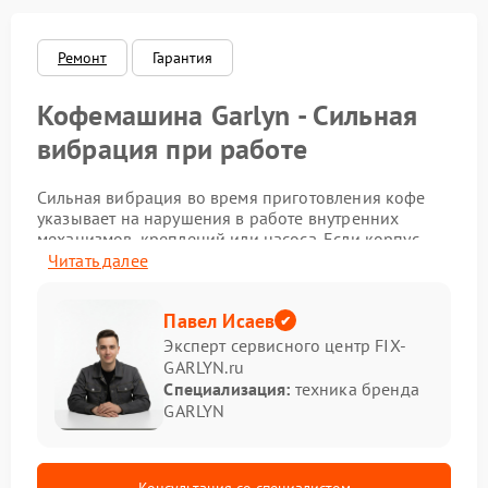
Ремонт
Гарантия
Кофемашина Garlyn - Сильная
вибрация при работе
Сильная вибрация во время приготовления кофе
указывает на нарушения в работе внутренних
механизмов, креплений или насоса. Если корпус
дрожит сильнее привычного, а звук стал резким и
Читать далее
неровным, ремонт Garlyn стоит провести без
затяжки. Такая неисправность влияет не только на
Павел Исаев
комфорт, но и на ресурс техники.
Эксперт сервисного центр FIX-
Что может вызывать вибрацию
GARLYN.ru
Специализация:
техника бренда
GARLYN
Наиболее вероятные причины:
ослаблены крепления внутренних деталей;
насос работает с перегрузкой;