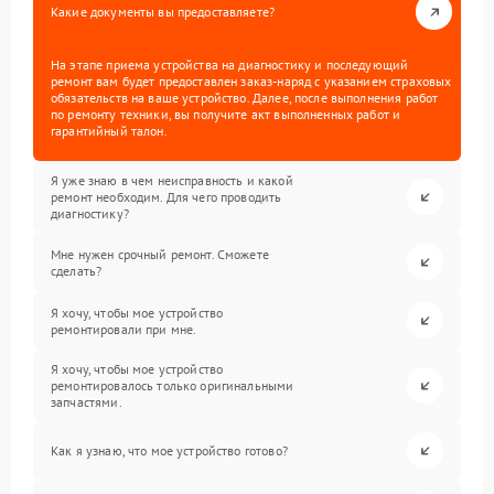
Какие документы вы предоставляете?
На этапе приема устройства на диагностику и последующий
ремонт вам будет предоставлен заказ-наряд с указанием страховых
обязательств на ваше устройство. Далее, после выполнения работ
по ремонту техники, вы получите акт выполненных работ и
гарантийный талон.
Я уже знаю в чем неисправность и какой
ремонт необходим. Для чего проводить
диагностику?
Мне нужен срочный ремонт. Сможете
сделать?
Я хочу, чтобы мое устройство
ремонтировали при мне.
Я хочу, чтобы мое устройство
ремонтировалось только оригинальными
запчастями.
Как я узнаю, что мое устройство готово?