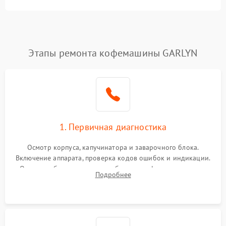
Этапы ремонта кофемашины GARLYN
1. Первичная диагностика
Осмотр корпуса, капучинатора и заварочного блока.
Включение аппарата, проверка кодов ошибок и индикации.
Оценка работы помпы, термоблока и кофемолки на слух.
Подробнее
Измерение температуры и давления воды для выявления
локализации поломки.