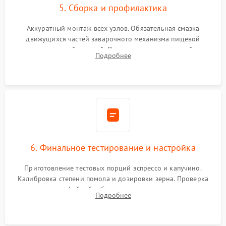
5. Сборка и профилактика
Аккуратный монтаж всех узлов. Обязательная смазка
движущихся частей заварочного механизма пищевой
силиконовой смазкой. Проведение программной
Подробнее
декальцинации и очистки системы от кофейных масел.
Надежная фиксация всех соединений.
6. Финальное тестирование и настройка
Приготовление тестовых порций эспрессо и капучино.
Калибровка степени помола и дозировки зерна. Проверка
плотности кофейной таблетки, температуры напитка и
Подробнее
качества молочной пены. Контроль отсутствия посторонних
шумов и протечек.