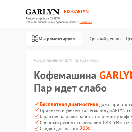
FIX-GARLYN
Ремонт устройств GARLYN
Специализированный cервисный центр г.
Смоленск
Мы ремонтируем
Срочный ремонт
Це
ARLYN в Смоленске
Кофемашина GARLYN пар идет слабо
Кофемашина
GARLY
Пар идет слабо
Бесплатная диагностика
даже при отказ
Привезем и увезем кофемашину GARLYN со
Гарантия на наши работы по ремонту ко
Срочный ремонт кофемашин GARLYN в тече
20%
Скидка для вас до
Ремонт роботов-пылесосов GARLYN
Ремонт микроволновых печей GARLYN
Ремонт посудомоечных машин GARLYN
Ремонт вертикальных пылесосов GARLYN
Ремонт холодильников GARLYN
Ремонт роботов-стеклоочистителей GARLYN
Ремонт кондиционеров GARLYN
Ремонт парогенераторов GARLYN
Ремонт климатических комплексов GARLYN
Ремонт винных шкафов GARLYN