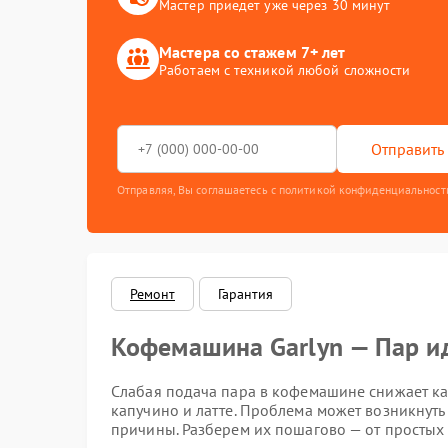
Мастер приедет уже через 30 минут
Мастера со стажем 7+ лет
Работаем с техникой любой сложности
Отправить 
Отправляя, Вы соглашаетесь с политикой конфиденциальност
Ремонт
Гарантия
Кофемашина Garlyn — Пар и
Слабая подача пара в кофемашине снижает ка
капучино и латте. Проблема может возникнуть 
причины. Разберем их пошагово — от простых