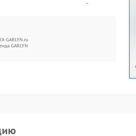
а кроется в элементарном недосмотре. Оцените
й объем мешает формированию достаточного
тное прилегание нарушает герметичность системы;
тками молока или накипью ограничивает поток.
FIX-GARLYN.ru
енда GARLYN
та, возможно, дело в настройках. Убедитесь, что
сбой происходит из‑за случайного переключения
ит привлечь экспертов FIX‑GARLYN. Они проведут
вят, что привело к снижению мощности пара.
ность и предложат оптимальное решение.
абой подачи пара относятся:
— отложения снижают теплоотдачу и
пературы;
ктные показания датчика не позволяют
цию
ерметичности ведет к падению давления;