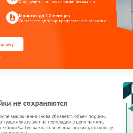
Определим причину поломки бесплатно
Гарантия до 12 месяцев
Составляем договор, предоставляем гарантию
заявку
и
йки не сохраняются
после выключения снова сбивается объем порции,
ситуация указывает на неполадки в цепи памяти,
техники Garlyn важна точная диагностика, поскольку