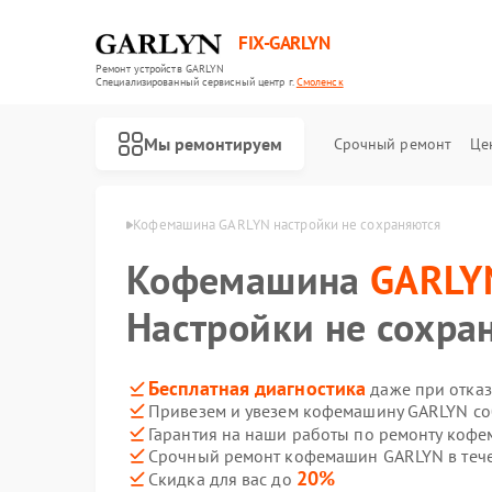
FIX-GARLYN
Ремонт устройств GARLYN
Специализированный cервисный центр г.
Смоленск
Мы ремонтируем
Срочный ремонт
Це
ARLYN в Смоленске
Кофемашина GARLYN настройки не сохраняются
Кофемашина
GARLY
Настройки не сохра
Бесплатная диагностика
даже при отказ
Привезем и увезем кофемашину GARLYN со
Гарантия на наши работы по ремонту ко
Срочный ремонт кофемашин GARLYN в тече
20%
Скидка для вас до
Ремонт роботов-пылесосов GARLYN
Ремонт микроволновых печей GARLYN
Ремонт посудомоечных машин GARLYN
Ремонт вертикальных пылесосов GARLYN
Ремонт холодильников GARLYN
Ремонт роботов-стеклоочистителей GARLYN
Ремонт кондиционеров GARLYN
Ремонт парогенераторов GARLYN
Ремонт климатических комплексов GARLYN
Ремонт винных шкафов GARLYN