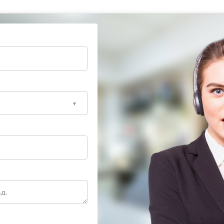
ементов;
выбранных значений.
владелец получает понятное объяснение
енить сразу после запуска. Исправная кофемашина
тает стабильно в ежедневном режиме.