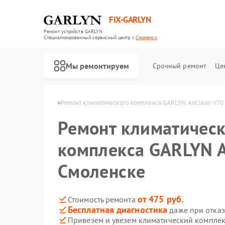
FIX-GARLYN
Ремонт устройств GARLYN
Специализированный cервисный центр г.
Смоленск
Мы ремонтируем
Срочный ремонт
Це
GARLYN в Смоленске
Ремонт климатического комплекса GARLYN AirClean V70
Ремонт климатическ
комплекса GARLYN A
Смоленске
от 475 руб.
Стоимость ремонта
Бесплатная диагностика
даже при отказ
Привезем и увезем климатический комплек
Ремонт роботов-пылесосов GARLYN
Ремонт микроволновых печей GARLYN
Ремонт посудомоечных машин GARLYN
Ремонт вертикальных пылесосов GARLYN
Ремонт холодильников GARLYN
Ремонт роботов-стеклоочистителей GARLYN
Ремонт кондиционеров GARLYN
Ремонт парогенераторов GARLYN
Ремонт винных шкафов GARLYN