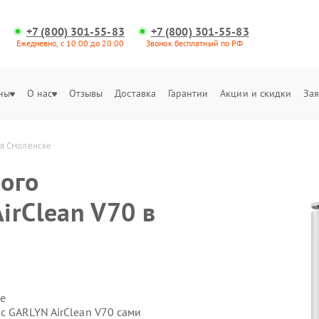
+7 (800) 301-55-83
+7 (800) 301-55-83
Ежедневно, с 10:00 до 20:00
Звонок бесплатный по РФ
ны
О нас
Отзывы
Доставка
Гарантии
Акции и скидки
Зая
 в Смоленске
ого
irClean V70 в
е
с GARLYN AirClean V70 сами