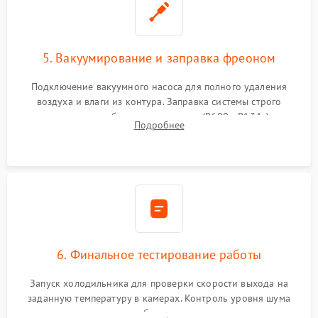
5. Вакуумирование и заправка фреоном
Подключение вакуумного насоса для полного удаления
воздуха и влаги из контура. Заправка системы строго
дозированным объемом хладагента (R600a, R134a) по
Подробнее
электронным весам. Контроль рабочего давления в системе.
6. Финальное тестирование работы
Запуск холодильника для проверки скорости выхода на
заданную температуру в камерах. Контроль уровня шума
компрессора, отсутствия обмерзания стенок и корректного