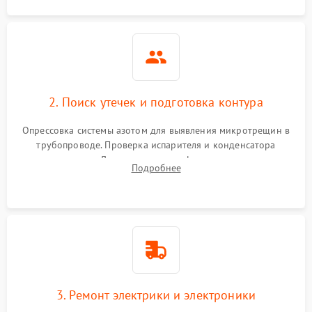
2. Поиск утечек и подготовка контура
Опрессовка системы азотом для выявления микротрещин в
трубопроводе. Проверка испарителя и конденсатора
течеискателем. Демонтаж старого фильтра-осушителя и
Подробнее
продувка капиллярной трубки для устранения засоров.
3. Ремонт электрики и электроники