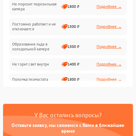
Не морозит морозильная
Дренаж
1800 ₽
Подробнее →
камера
Оттайка
Постоянно работает и не
1500 ₽
Подробнее →
отключается
Программное обеспечение
Образование льда в
1500 ₽
Подробнее →
холодильной камере
Не горит свет внутри
1400 ₽
Подробнее →
Поломка термостата
1800 ₽
Подробнее →
Не работает вентилятор
1800 ₽
Подробнее →
Поломка системы No Frost
2600 ₽
Подробнее →
У Вас остались вопросы?
Оставьте заявку, мы свяжемся с Вами в ближайшее
Образование конденсата
1800 ₽
Подробнее →
на стенках
время