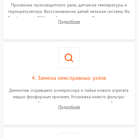
Прозвонка пускозащитного реле, датчиков температуры и
терморегулятора. Восстановление цепей питания системы No
Frost, включая ТЭН оттайки и вентилятор. Ремонт или замена
Подробнее
платы управления при сбоях алгоритмов.
4. Замена неисправных узлов
Демонтаж сгоревшего компрессора и пайка нового агрегата
медно-фосфорным припоем. Установка нового фильтра-
осушителя. Замена изношенных вентиляторов обдува,
Подробнее
сломанных заслонок или поврежденных дверных петель.