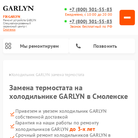
+7 (800) 301-55-83
Ежедневно, с 10:00 до 20:00
FIX-GARLYN
+7 (800) 301-55-83
Ремонт устройств GARLYN
Специализированный
Звонок бесплатный по РФ
cервисный центр г.
Смоленск
Мы ремонтируем
Позвонить
енске
Холодильник GARLYN замена термостата
Замена термостата на
холодильнике GARLYN в Смоленске
Привезем и увезем холодильник GARLYN
собственной доставкой
Гарантия на наши работы по ремонту
до 3-х лет
холодильников GARLYN
Ремонт посудомоечных машин GARLYN
Ремонт винных шкафов GARLYN
Ремонт роботов-стеклоочистителей GARLYN
Ремонт климатических комплексов GARLYN
Ремонт вертикальных пылесосов GARLYN
Ремонт роботов-пылесосов GARLYN
Ремонт микроволновых печей GARLYN
Ремонт парогенераторов GARLYN
Срочный ремонт холодильников GARLYN в