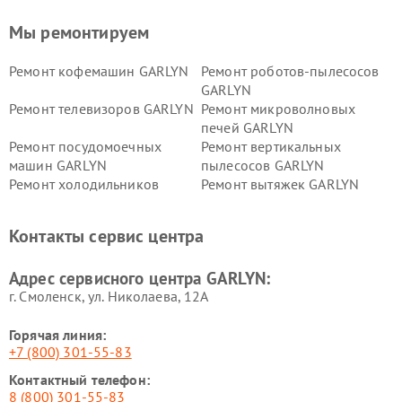
Мы ремонтируем
Ремонт кофемашин GARLYN
Ремонт роботов-пылесосов
GARLYN
Ремонт телевизоров GARLYN
Ремонт микроволновых
печей GARLYN
Ремонт посудомоечных
Ремонт вертикальных
машин GARLYN
пылесосов GARLYN
Ремонт холодильников
Ремонт вытяжек GARLYN
GARLYN
Ремонт роботов-
Ремонт кондиционеров
Контакты сервис центра
стеклоочистителей GARLYN
GARLYN
Ремонт парогенераторов
Ремонт проекторов GARLYN
Адрес сервисного центра GARLYN:
GARLYN
г. Смоленск, ул. Николаева, 12А
Горячая линия:
+7 (800) 301-55-83
Контактный телефон:
8 (800) 301-55-83