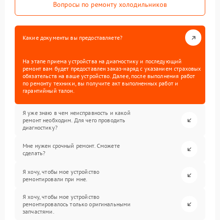
Вопросы по ремонту холодильников
Какие документы вы предоставляете?
На этапе приема устройства на диагностику и последующий
ремонт вам будет предоставлен заказ-наряд с указанием страховых
обязательств на ваше устройство. Далее, после выполнения работ
по ремонту техники, вы получите акт выполненных работ и
гарантийный талон.
Я уже знаю в чем неисправность и какой
ремонт необходим. Для чего проводить
диагностику?
Мне нужен срочный ремонт. Сможете
сделать?
Я хочу, чтобы мое устройство
ремонтировали при мне.
Я хочу, чтобы мое устройство
ремонтировалось только оригинальными
запчастями.