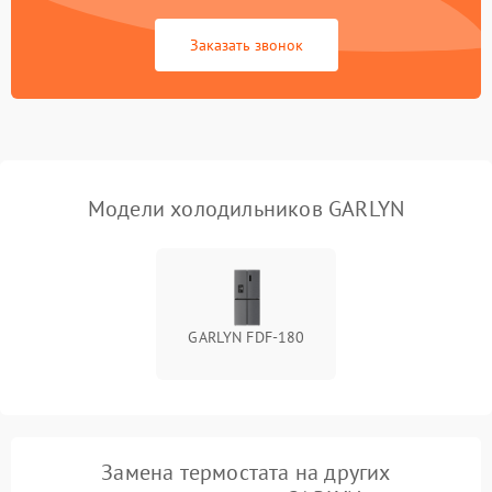
Сбой в работе инвертора
2100 ₽
Подробнее →
Заказать звонок
Запах горелого при
2000 ₽
Подробнее →
работе
Не включается
1000 ₽
Подробнее →
холодильник
Модели холодильников GARLYN
Проблемы с системой
автоматической
1800 ₽
Подробнее →
разморозки
GARLYN FDF-180
Замена термостата на других