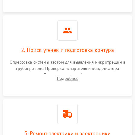
2. Поиск утечек и подготовка контура
Опрессовка системы азотом для выявления микротрещин в
трубопроводе. Проверка испарителя и конденсатора
течеискателем. Демонтаж старого фильтра-осушителя и
Подробнее
продувка капиллярной трубки для устранения засоров.
3. Ремонт электрики и электроники