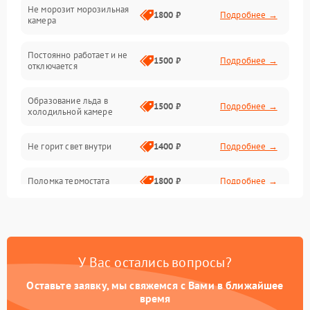
Не морозит морозильная
Дренаж
1800 ₽
Подробнее →
камера
Оттайка
Постоянно работает и не
1500 ₽
Подробнее →
отключается
Программное обеспечение
Образование льда в
1500 ₽
Подробнее →
холодильной камере
Не горит свет внутри
1400 ₽
Подробнее →
Поломка термостата
1800 ₽
Подробнее →
Не работает вентилятор
1800 ₽
Подробнее →
Поломка системы No Frost
2600 ₽
Подробнее →
У Вас остались вопросы?
Оставьте заявку, мы свяжемся с Вами в ближайшее
Образование конденсата
1800 ₽
Подробнее →
на стенках
время