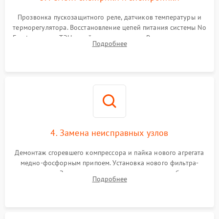
Прозвонка пускозащитного реле, датчиков температуры и
терморегулятора. Восстановление цепей питания системы No
Frost, включая ТЭН оттайки и вентилятор. Ремонт или замена
Подробнее
платы управления при сбоях алгоритмов.
4. Замена неисправных узлов
Демонтаж сгоревшего компрессора и пайка нового агрегата
медно-фосфорным припоем. Установка нового фильтра-
осушителя. Замена изношенных вентиляторов обдува,
Подробнее
сломанных заслонок или поврежденных дверных петель.