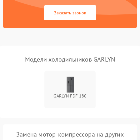
Сбой в работе инвертора
2100 ₽
Подробнее →
Заказать звонок
Запах горелого при
2000 ₽
Подробнее →
работе
Не включается
1000 ₽
Подробнее →
холодильник
Модели холодильников GARLYN
Проблемы с системой
автоматической
1800 ₽
Подробнее →
разморозки
GARLYN FDF-180
Замена мотор-компрессора на других