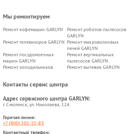
Мы ремонтируем
Ремонт кофемашин GARLYN
Ремонт роботов-пылесосов
GARLYN
Ремонт телевизоров GARLYN
Ремонт микроволновых
печей GARLYN
Ремонт посудомоечных
Ремонт вертикальных
машин GARLYN
пылесосов GARLYN
Ремонт холодильников
Ремонт вытяжек GARLYN
GARLYN
Ремонт роботов-
Ремонт кондиционеров
Контакты сервис центра
стеклоочистителей GARLYN
GARLYN
Ремонт парогенераторов
Ремонт проекторов GARLYN
Адрес сервисного центра GARLYN:
GARLYN
г. Смоленск, ул. Николаева, 12А
Горячая линия:
+7 (800) 301-55-83
Контактный телефон: