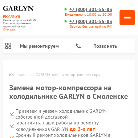
+7 (800) 301-55-83
Ежедневно, с 10:00 до 20:00
FIX-GARLYN
+7 (800) 301-55-83
Ремонт устройств GARLYN
Специализированный
Звонок бесплатный по РФ
cервисный центр г.
Смоленск
Мы ремонтируем
Позвонить
енске
Холодильник GARLYN замена мотор-компрессора
Замена мотор-компрессора на
холодильнике GARLYN в Смоленске
Привезем и увезем холодильник GARLYN
собственной доставкой
Гарантия на наши работы по ремонту
до 3-х лет
холодильников GARLYN
Ремонт посудомоечных машин GARLYN
Ремонт винных шкафов GARLYN
Ремонт роботов-стеклоочистителей GARLYN
Ремонт климатических комплексов GARLYN
Ремонт вертикальных пылесосов GARLYN
Ремонт роботов-пылесосов GARLYN
Ремонт микроволновых печей GARLYN
Ремонт парогенераторов GARLYN
Срочный ремонт холодильников GARLYN в