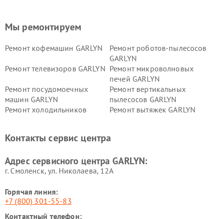
Мы ремонтируем
Ремонт кофемашин GARLYN
Ремонт роботов-пылесосов
GARLYN
Ремонт телевизоров GARLYN
Ремонт микроволновых
печей GARLYN
Ремонт посудомоечных
Ремонт вертикальных
машин GARLYN
пылесосов GARLYN
Ремонт холодильников
Ремонт вытяжек GARLYN
GARLYN
Ремонт роботов-
Ремонт кондиционеров
Контакты сервис центра
стеклоочистителей GARLYN
GARLYN
Ремонт парогенераторов
Ремонт проекторов GARLYN
Адрес сервисного центра GARLYN:
GARLYN
г. Смоленск, ул. Николаева, 12А
Горячая линия:
+7 (800) 301-55-83
Контактный телефон: