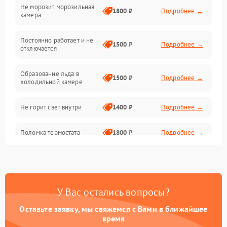
Не морозит морозильная
Дренаж
1800 ₽
Подробнее →
камера
Оттайка
Постоянно работает и не
1500 ₽
Подробнее →
отключается
Программное обеспечение
Образование льда в
1500 ₽
Подробнее →
холодильной камере
Не горит свет внутри
1400 ₽
Подробнее →
Поломка термостата
1800 ₽
Подробнее →
Не работает вентилятор
1800 ₽
Подробнее →
Поломка системы No Frost
2600 ₽
Подробнее →
У Вас остались вопросы?
Оставьте заявку, мы свяжемся с Вами в ближайшее
Образование конденсата
1800 ₽
Подробнее →
на стенках
время