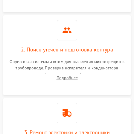
2. Поиск утечек и подготовка контура
Опрессовка системы азотом для выявления микротрещин в
трубопроводе. Проверка испарителя и конденсатора
течеискателем. Демонтаж старого фильтра-осушителя и
Подробнее
продувка капиллярной трубки для устранения засоров.
3. Ремонт электрики и электроники