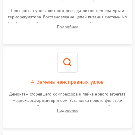
Прозвонка пускозащитного реле, датчиков температуры и
терморегулятора. Восстановление цепей питания системы No
Frost, включая ТЭН оттайки и вентилятор. Ремонт или замена
Подробнее
платы управления при сбоях алгоритмов.
4. Замена неисправных узлов
Демонтаж сгоревшего компрессора и пайка нового агрегата
медно-фосфорным припоем. Установка нового фильтра-
осушителя. Замена изношенных вентиляторов обдува,
Подробнее
сломанных заслонок или поврежденных дверных петель.