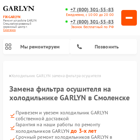
+7 (800) 301-55-83
Ежедневно, с 10:00 до 20:00
FIX-GARLYN
+7 (800) 301-55-83
Ремонт устройств GARLYN
Специализированный
Звонок бесплатный по РФ
cервисный центр г.
Смоленск
Мы ремонтируем
Позвонить
енске
Холодильник GARLYN замена фильтра осушителя
Замена фильтра осушителя на
холодильнике GARLYN в Смоленске
Привезем и увезем холодильник GARLYN
собственной доставкой
Гарантия на наши работы по ремонту
до 3-х лет
холодильников GARLYN
Ремонт посудомоечных машин GARLYN
Ремонт винных шкафов GARLYN
Ремонт роботов-стеклоочистителей GARLYN
Ремонт климатических комплексов GARLYN
Ремонт вертикальных пылесосов GARLYN
Ремонт роботов-пылесосов GARLYN
Ремонт микроволновых печей GARLYN
Ремонт парогенераторов GARLYN
Срочный ремонт холодильников GARLYN в