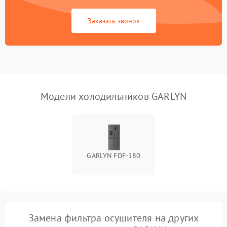
Сбой в работе инвертора
2100 ₽
Подробнее →
Заказать звонок
Запах горелого при
2000 ₽
Подробнее →
работе
Не включается
1000 ₽
Подробнее →
холодильник
Модели холодильников GARLYN
Проблемы с системой
автоматической
1800 ₽
Подробнее →
разморозки
GARLYN FDF-180
Замена фильтра осушителя на других