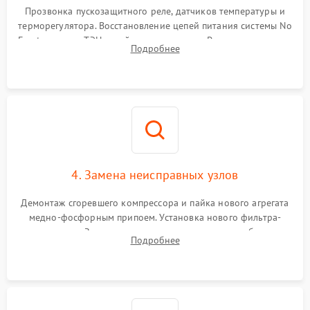
Прозвонка пускозащитного реле, датчиков температуры и
терморегулятора. Восстановление цепей питания системы No
Frost, включая ТЭН оттайки и вентилятор. Ремонт или замена
Подробнее
платы управления при сбоях алгоритмов.
4. Замена неисправных узлов
Демонтаж сгоревшего компрессора и пайка нового агрегата
медно-фосфорным припоем. Установка нового фильтра-
осушителя. Замена изношенных вентиляторов обдува,
Подробнее
сломанных заслонок или поврежденных дверных петель.