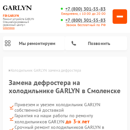
+7 (800) 301-55-83
Ежедневно, с 10:00 до 20:00
FIX-GARLYN
+7 (800) 301-55-83
Ремонт устройств GARLYN
Специализированный
Звонок бесплатный по РФ
cервисный центр г.
Смоленск
Мы ремонтируем
Позвонить
енске
Холодильник GARLYN замена дефростера
Замена дефростера на
холодильнике GARLYN в Смоленске
Привезем и увезем холодильник GARLYN
собственной доставкой
Гарантия на наши работы по ремонту
до 3-х лет
холодильников GARLYN
Ремонт посудомоечных машин GARLYN
Ремонт винных шкафов GARLYN
Ремонт роботов-стеклоочистителей GARLYN
Ремонт климатических комплексов GARLYN
Ремонт вертикальных пылесосов GARLYN
Ремонт роботов-пылесосов GARLYN
Ремонт микроволновых печей GARLYN
Ремонт парогенераторов GARLYN
Срочный ремонт холодильников GARLYN в