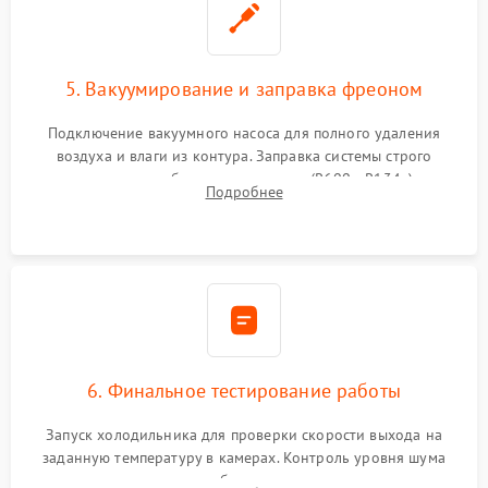
5. Вакуумирование и заправка фреоном
Подключение вакуумного насоса для полного удаления
воздуха и влаги из контура. Заправка системы строго
дозированным объемом хладагента (R600a, R134a) по
Подробнее
электронным весам. Контроль рабочего давления в системе.
6. Финальное тестирование работы
Запуск холодильника для проверки скорости выхода на
заданную температуру в камерах. Контроль уровня шума
компрессора, отсутствия обмерзания стенок и корректного