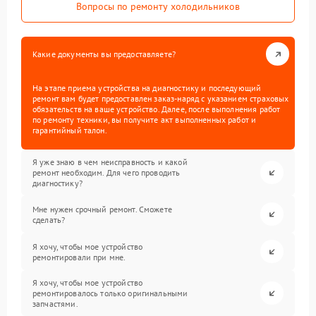
Вопросы по ремонту холодильников
Какие документы вы предоставляете?
На этапе приема устройства на диагностику и последующий
ремонт вам будет предоставлен заказ-наряд с указанием страховых
обязательств на ваше устройство. Далее, после выполнения работ
по ремонту техники, вы получите акт выполненных работ и
гарантийный талон.
Я уже знаю в чем неисправность и какой
ремонт необходим. Для чего проводить
диагностику?
Мне нужен срочный ремонт. Сможете
сделать?
Я хочу, чтобы мое устройство
ремонтировали при мне.
Я хочу, чтобы мое устройство
ремонтировалось только оригинальными
запчастями.