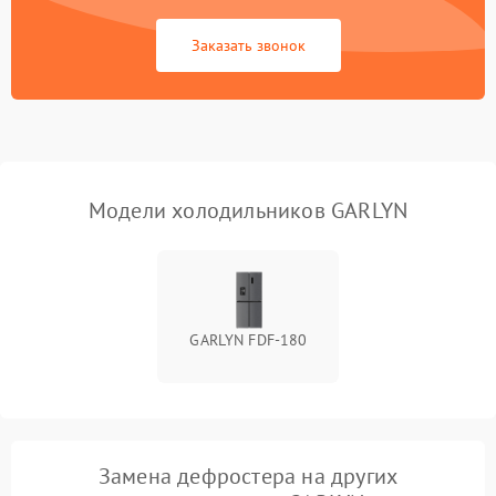
Сбой в работе инвертора
2100 ₽
Подробнее →
Заказать звонок
Запах горелого при
2000 ₽
Подробнее →
работе
Не включается
1000 ₽
Подробнее →
холодильник
Модели холодильников GARLYN
Проблемы с системой
автоматической
1800 ₽
Подробнее →
разморозки
GARLYN FDF-180
Замена дефростера на других