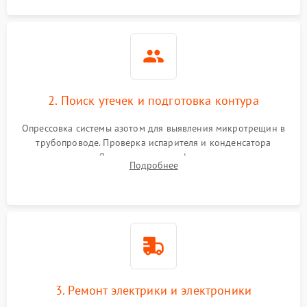
2. Поиск утечек и подготовка контура
Опрессовка системы азотом для выявления микротрещин в
трубопроводе. Проверка испарителя и конденсатора
течеискателем. Демонтаж старого фильтра-осушителя и
Подробнее
продувка капиллярной трубки для устранения засоров.
3. Ремонт электрики и электроники