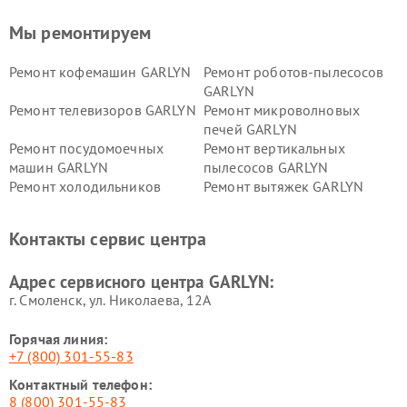
Мы ремонтируем
Ремонт кофемашин GARLYN
Ремонт роботов-пылесосов
GARLYN
Ремонт телевизоров GARLYN
Ремонт микроволновых
печей GARLYN
Ремонт посудомоечных
Ремонт вертикальных
машин GARLYN
пылесосов GARLYN
Ремонт холодильников
Ремонт вытяжек GARLYN
GARLYN
Ремонт роботов-
Ремонт кондиционеров
Контакты сервис центра
стеклоочистителей GARLYN
GARLYN
Ремонт парогенераторов
Ремонт проекторов GARLYN
Адрес сервисного центра GARLYN:
GARLYN
г. Смоленск, ул. Николаева, 12А
Горячая линия:
+7 (800) 301-55-83
Контактный телефон:
8 (800) 301-55-83