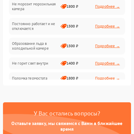
Не морозит морозильная
Дренаж
1800 ₽
Подробнее →
камера
Оттайка
Постоянно работает и не
1500 ₽
Подробнее →
отключается
Программное обеспечение
Образование льда в
1500 ₽
Подробнее →
холодильной камере
Не горит свет внутри
1400 ₽
Подробнее →
Поломка термостата
1800 ₽
Подробнее →
Не работает вентилятор
1800 ₽
Подробнее →
Поломка системы No Frost
2600 ₽
Подробнее →
У Вас остались вопросы?
Оставьте заявку, мы свяжемся с Вами в ближайшее
Образование конденсата
1800 ₽
Подробнее →
на стенках
время