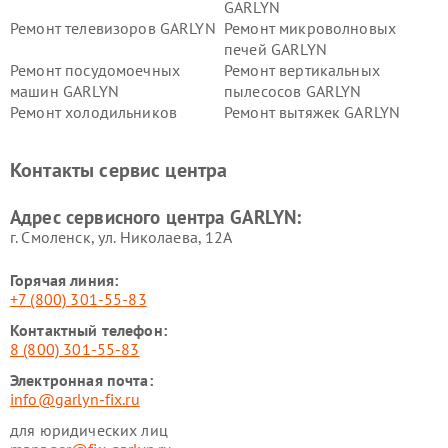
GARLYN
Ремонт телевизоров GARLYN
Ремонт микроволновых
печей GARLYN
Ремонт посудомоечных
Ремонт вертикальных
машин GARLYN
пылесосов GARLYN
Ремонт холодильников
Ремонт вытяжек GARLYN
GARLYN
Ремонт роботов-
Ремонт кондиционеров
Контакты сервис центра
стеклоочистителей GARLYN
GARLYN
Ремонт парогенераторов
Ремонт проекторов GARLYN
Адрес сервисного центра GARLYN:
GARLYN
г. Смоленск, ул. Николаева, 12А
Горячая линия:
+7 (800) 301-55-83
Контактный телефон:
8 (800) 301-55-83
Электронная почта:
info@garlyn-fix.ru
для юридических лиц