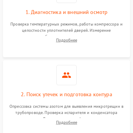
1. Диагностика и внешний осмотр
Проверка температурных режимов, работы компрессора и
целостности уплотнителей дверей. Измерение
сопротивления обмоток мотора, проверка термостата и
Подробнее
считывание кодов ошибок с электронного дисплея.
2. Поиск утечек и подготовка контура
Опрессовка системы азотом для выявления микротрещин в
трубопроводе. Проверка испарителя и конденсатора
течеискателем. Демонтаж старого фильтра-осушителя и
Подробнее
продувка капиллярной трубки для устранения засоров.