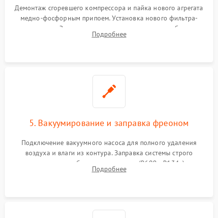
Демонтаж сгоревшего компрессора и пайка нового агрегата
медно-фосфорным припоем. Установка нового фильтра-
осушителя. Замена изношенных вентиляторов обдува,
Подробнее
сломанных заслонок или поврежденных дверных петель.
5. Вакуумирование и заправка фреоном
Подключение вакуумного насоса для полного удаления
воздуха и влаги из контура. Заправка системы строго
дозированным объемом хладагента (R600a, R134a) по
Подробнее
электронным весам. Контроль рабочего давления в системе.