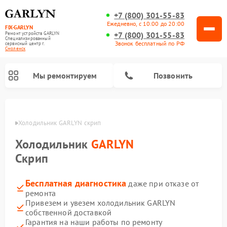
+7 (800) 301-55-83
Ежедневно, с 10:00 до 20:00
FIX-GARLYN
+7 (800) 301-55-83
Ремонт устройств GARLYN
Специализированный
Звонок бесплатный по РФ
cервисный центр г.
Смоленск
Мы ремонтируем
Позвонить
енске
Холодильник GARLYN скрип
Холодильник
GARLYN
Скрип
Бесплатная диагностика
даже при отказе от
ремонта
Привезем и увезем холодильник GARLYN
собственной доставкой
Ремонт посудомоечных машин GARLYN
Ремонт винных шкафов GARLYN
Ремонт роботов-стеклоочистителей GARLYN
Ремонт климатических комплексов GARLYN
Ремонт вертикальных пылесосов GARLYN
Ремонт роботов-пылесосов GARLYN
Ремонт микроволновых печей GARLYN
Ремонт парогенераторов GARLYN
Гарантия на наши работы по ремонту