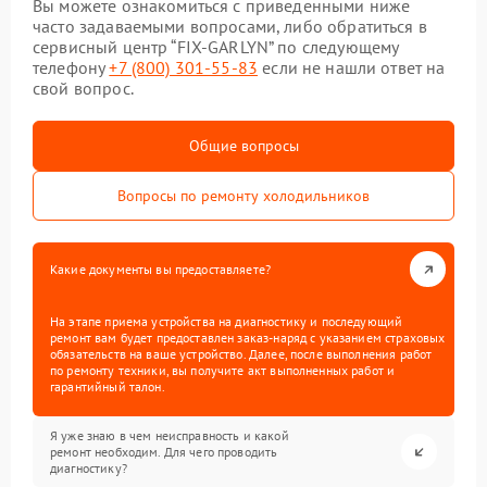
Вы можете ознакомиться с приведенными ниже
часто задаваемыми вопросами, либо обратиться в
сервисный центр “FIX-GARLYN” по следующему
телефону
+7 (800) 301-55-83
если не нашли ответ на
свой вопрос.
Общие вопросы
Вопросы по ремонту холодильников
Какие документы вы предоставляете?
На этапе приема устройства на диагностику и последующий
ремонт вам будет предоставлен заказ-наряд с указанием страховых
обязательств на ваше устройство. Далее, после выполнения работ
по ремонту техники, вы получите акт выполненных работ и
гарантийный талон.
Я уже знаю в чем неисправность и какой
ремонт необходим. Для чего проводить
диагностику?