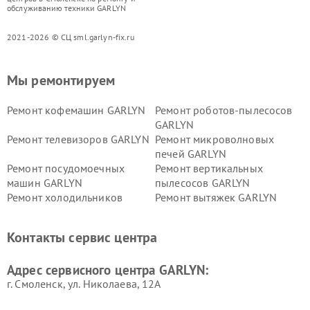
обслуживанию техники GARLYN
2021-2026 © СЦ sml.garlyn-fix.ru
Мы ремонтируем
Ремонт кофемашин GARLYN
Ремонт роботов-пылесосов
GARLYN
Ремонт телевизоров GARLYN
Ремонт микроволновых
печей GARLYN
Ремонт посудомоечных
Ремонт вертикальных
машин GARLYN
пылесосов GARLYN
Ремонт холодильников
Ремонт вытяжек GARLYN
GARLYN
Ремонт роботов-
Ремонт кондиционеров
Контакты сервис центра
стеклоочистителей GARLYN
GARLYN
Ремонт парогенераторов
Ремонт проекторов GARLYN
Адрес сервисного центра GARLYN:
GARLYN
г. Смоленск, ул. Николаева, 12А