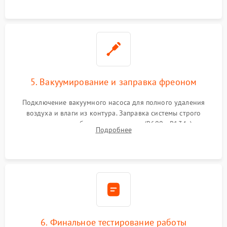
5. Вакуумирование и заправка фреоном
Подключение вакуумного насоса для полного удаления
воздуха и влаги из контура. Заправка системы строго
дозированным объемом хладагента (R600a, R134a) по
Подробнее
электронным весам. Контроль рабочего давления в системе.
6. Финальное тестирование работы