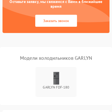
Оставьте заявку, мы свяжемся с Вами в ближайшее
Образование конденсата
1800 ₽
Подробнее →
на стенках
время
Сбой в работе инвертора
2100 ₽
Подробнее →
Заказать звонок
Запах горелого при
2000 ₽
Подробнее →
работе
Не включается
1000 ₽
Подробнее →
холодильник
Модели холодильников GARLYN
Проблемы с системой
автоматической
1800 ₽
Подробнее →
разморозки
GARLYN FDF-180