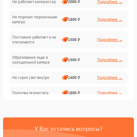
Не работает компрессор
2000 ₽
Подробнее →
Электропитание
Не морозит морозильная
Дренаж
1800 ₽
Подробнее →
камера
Оттайка
Постоянно работает и не
1500 ₽
Подробнее →
отключается
Программное обеспечение
Образование льда в
1500 ₽
Подробнее →
холодильной камере
Не горит свет внутри
1400 ₽
Подробнее →
Поломка термостата
1800 ₽
Подробнее →
Не работает вентилятор
1800 ₽
Подробнее →
Поломка системы No Frost
2600 ₽
Подробнее →
У Вас остались вопросы?