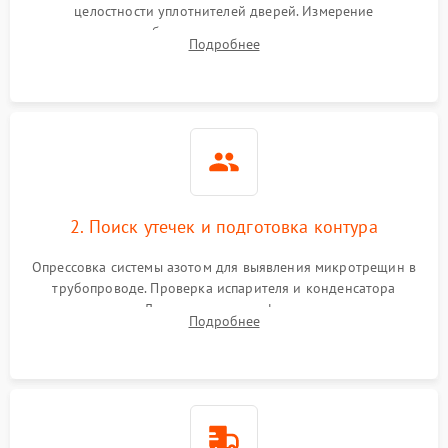
целостности уплотнителей дверей. Измерение
сопротивления обмоток мотора, проверка термостата и
Подробнее
считывание кодов ошибок с электронного дисплея.
2. Поиск утечек и подготовка контура
Опрессовка системы азотом для выявления микротрещин в
трубопроводе. Проверка испарителя и конденсатора
течеискателем. Демонтаж старого фильтра-осушителя и
Подробнее
продувка капиллярной трубки для устранения засоров.