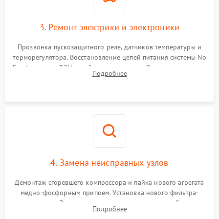
3. Ремонт электрики и электроники
Прозвонка пускозащитного реле, датчиков температуры и
терморегулятора. Восстановление цепей питания системы No
Frost, включая ТЭН оттайки и вентилятор. Ремонт или замена
Подробнее
платы управления при сбоях алгоритмов.
4. Замена неисправных узлов
Демонтаж сгоревшего компрессора и пайка нового агрегата
медно-фосфорным припоем. Установка нового фильтра-
осушителя. Замена изношенных вентиляторов обдува,
Подробнее
сломанных заслонок или поврежденных дверных петель.