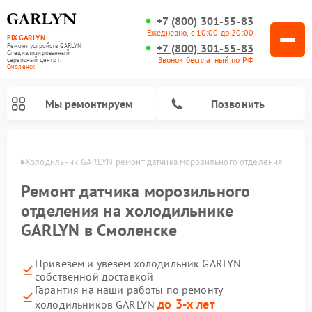
+7 (800) 301-55-83
Ежедневно, с 10:00 до 20:00
FIX-GARLYN
+7 (800) 301-55-83
Ремонт устройств GARLYN
Специализированный
Звонок бесплатный по РФ
cервисный центр г.
Смоленск
Мы ремонтируем
Позвонить
енске
Холодильник GARLYN ремонт датчика морозильного отделения
Ремонт датчика морозильного
отделения на холодильнике
GARLYN в Смоленске
Привезем и увезем холодильник GARLYN
собственной доставкой
Гарантия на наши работы по ремонту
Ремонт посудомоечных машин GARLYN
Ремонт винных шкафов GARLYN
Ремонт роботов-стеклоочистителей GARLYN
Ремонт климатических комплексов GARLYN
Ремонт вертикальных пылесосов GARLYN
Ремонт роботов-пылесосов GARLYN
Ремонт микроволновых печей GARLYN
Ремонт парогенераторов GARLYN
до 3-х лет
холодильников GARLYN