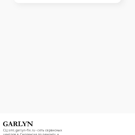
СЦ sml.garlyn-fix.ru - сеть сервисных
центров в Смоленске по ремонту и