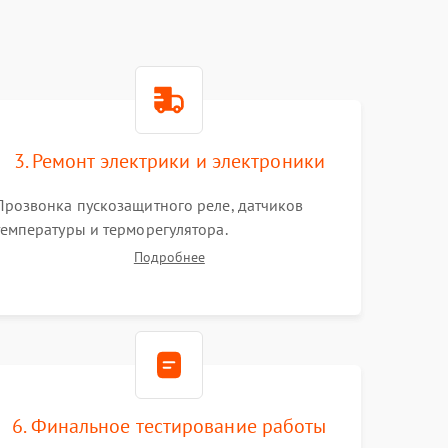
3. Ремонт электрики и электроники
Прозвонка пускозащитного реле, датчиков
температуры и терморегулятора.
Восстановление цепей питания системы No
Подробнее
Frost, включая ТЭН оттайки и вентилятор.
Ремонт или замена платы управления при сбоях
алгоритмов.
6. Финальное тестирование работы