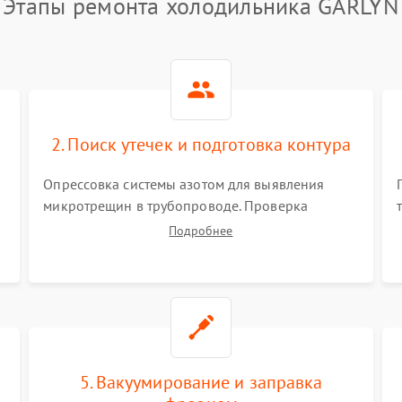
Этапы ремонта холодильника GARLYN
2. Поиск утечек и подготовка контура
Опрессовка системы азотом для выявления
микротрещин в трубопроводе. Проверка
испарителя и конденсатора течеискателем.
Подробнее
Демонтаж старого фильтра-осушителя и
продувка капиллярной трубки для устранения
засоров.
5. Вакуумирование и заправка