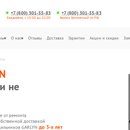
+7 (800) 301-55-83
+7 (800) 301-55-83
Ежедневно, с 10:00 до 20:00
Звонок бесплатный по РФ
ны
О нас
Отзывы
Доставка
Гарантии
Акции и скидки
Зая
тся
N
и не
е от ремонта
обственной доставкой
до 3-х лет
одильников GARLYN