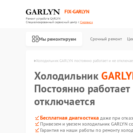
FIX-GARLYN
Ремонт устройств GARLYN
Специализированный cервисный центр г.
Смоленск
Мы ремонтируем
Срочный ремонт
Це
GARLYN в Смоленске
Холодильник GARLYN постоянно работает и не отключае
Холодильник
GARLY
Постоянно работает 
отключается
Бесплатная диагностика
даже при отказ
Привезем и увезем холодильник GARLYN с
Гарантия на наши работы по ремонту хол
Ремонт роботов-пылесосов GARLYN
Ремонт микроволновых печей GARLYN
Ремонт посудомоечных машин GARLYN
Ремонт вертикальных пылесосов GARLYN
Ремонт роботов-стеклоочистителей GARLYN
Ремонт кондиционеров GARLYN
Ремонт парогенераторов GARLYN
Ремонт климатических комплексов GARLYN
Ремонт винных шкафов GARLYN