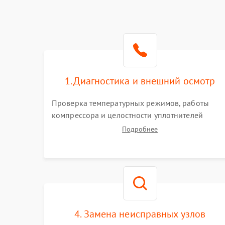
1. Диагностика и внешний осмотр
Проверка температурных режимов, работы
компрессора и целостности уплотнителей
дверей. Измерение сопротивления обмоток
Подробнее
мотора, проверка термостата и считывание
кодов ошибок с электронного дисплея.
4. Замена неисправных узлов