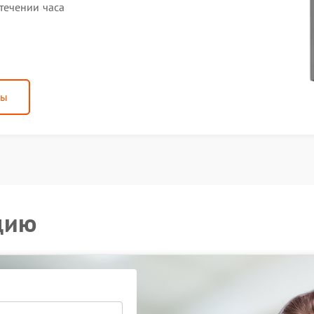
течении часа
ны
цию