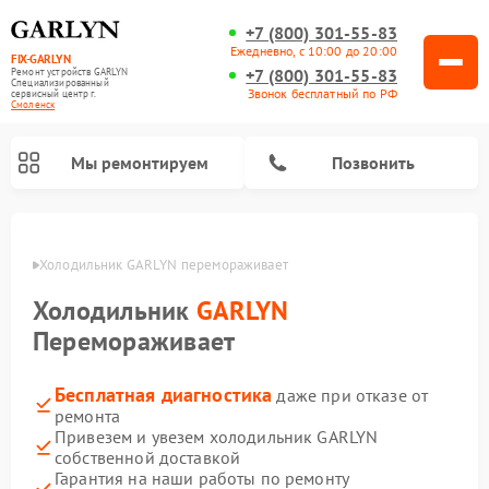
+7 (800) 301-55-83
Ежедневно, с 10:00 до 20:00
FIX-GARLYN
+7 (800) 301-55-83
Ремонт устройств GARLYN
Специализированный
Звонок бесплатный по РФ
cервисный центр г.
Смоленск
Мы ремонтируем
Позвонить
енске
Холодильник GARLYN перемораживает
Холодильник
GARLYN
Перемораживает
Бесплатная диагностика
даже при отказе от
ремонта
Привезем и увезем холодильник GARLYN
собственной доставкой
Ремонт посудомоечных машин GARLYN
Ремонт винных шкафов GARLYN
Ремонт роботов-стеклоочистителей GARLYN
Ремонт климатических комплексов GARLYN
Ремонт вертикальных пылесосов GARLYN
Ремонт роботов-пылесосов GARLYN
Ремонт микроволновых печей GARLYN
Ремонт парогенераторов GARLYN
Гарантия на наши работы по ремонту