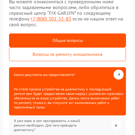
Вы можете ознакомиться с приведенными ниже
часто задаваемыми вопросами, либо обратиться в
сервисный центр “FIX-GARLYN” по следующему
телефону
+7 (800) 301-55-83
если не нашли ответ на
свой вопрос.
Общие вопросы
Вопросы по ремонту холодильников
Какие документы вы предоставляете?
На этапе приема устройства на диагностику и последующий
ремонт вам будет предоставлен заказ-наряд с указанием страховых
обязательств на ваше устройство. Далее, после выполнения работ
по ремонту техники, вы получите акт выполненных работ и
гарантийный талон.
Я уже знаю в чем неисправность и какой
ремонт необходим. Для чего проводить
диагностику?