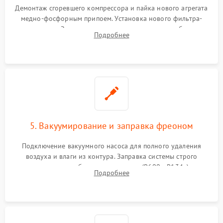
Демонтаж сгоревшего компрессора и пайка нового агрегата
медно-фосфорным припоем. Установка нового фильтра-
осушителя. Замена изношенных вентиляторов обдува,
Подробнее
сломанных заслонок или поврежденных дверных петель.
5. Вакуумирование и заправка фреоном
Подключение вакуумного насоса для полного удаления
воздуха и влаги из контура. Заправка системы строго
дозированным объемом хладагента (R600a, R134a) по
Подробнее
электронным весам. Контроль рабочего давления в системе.