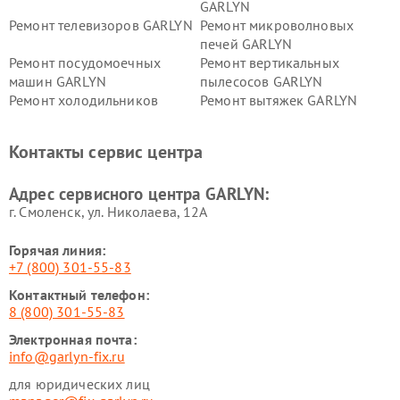
GARLYN
Ремонт телевизоров GARLYN
Ремонт микроволновых
печей GARLYN
Ремонт посудомоечных
Ремонт вертикальных
машин GARLYN
пылесосов GARLYN
Ремонт холодильников
Ремонт вытяжек GARLYN
GARLYN
Ремонт роботов-
Ремонт кондиционеров
Контакты сервис центра
стеклоочистителей GARLYN
GARLYN
Ремонт парогенераторов
Ремонт проекторов GARLYN
Адрес сервисного центра GARLYN:
GARLYN
г. Смоленск, ул. Николаева, 12А
Горячая линия:
+7 (800) 301-55-83
Контактный телефон:
8 (800) 301-55-83
Электронная почта:
info@garlyn-fix.ru
для юридических лиц