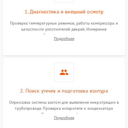
1. Диагностика и внешний осмотр
Проверка температурных режимов, работы компрессора и
целостности уплотнителей дверей. Измерение
сопротивления обмоток мотора, проверка термостата и
Подробнее
считывание кодов ошибок с электронного дисплея.
2. Поиск утечек и подготовка контура
Опрессовка системы азотом для выявления микротрещин в
трубопроводе. Проверка испарителя и конденсатора
течеискателем. Демонтаж старого фильтра-осушителя и
Подробнее
продувка капиллярной трубки для устранения засоров.