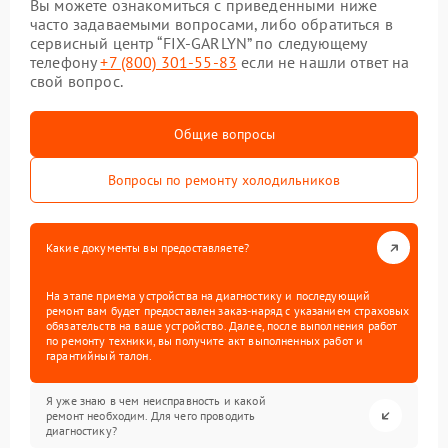
Вы можете ознакомиться с приведенными ниже
часто задаваемыми вопросами, либо обратиться в
сервисный центр “FIX-GARLYN” по следующему
телефону
+7 (800) 301-55-83
если не нашли ответ на
свой вопрос.
Общие вопросы
Вопросы по ремонту холодильников
Какие документы вы предоставляете?
На этапе приема устройства на диагностику и последующий
ремонт вам будет предоставлен заказ-наряд с указанием страховых
обязательств на ваше устройство. Далее, после выполнения работ
по ремонту техники, вы получите акт выполненных работ и
гарантийный талон.
Я уже знаю в чем неисправность и какой
ремонт необходим. Для чего проводить
диагностику?