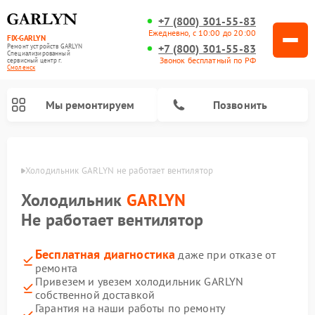
+7 (800) 301-55-83
Ежедневно, с 10:00 до 20:00
FIX-GARLYN
+7 (800) 301-55-83
Ремонт устройств GARLYN
Специализированный
Звонок бесплатный по РФ
cервисный центр г.
Смоленск
Мы ремонтируем
Позвонить
енске
Холодильник GARLYN не работает вентилятор
Холодильник
GARLYN
Не работает вентилятор
Бесплатная диагностика
даже при отказе от
ремонта
Привезем и увезем холодильник GARLYN
собственной доставкой
Ремонт посудомоечных машин GARLYN
Ремонт винных шкафов GARLYN
Ремонт роботов-стеклоочистителей GARLYN
Ремонт климатических комплексов GARLYN
Ремонт вертикальных пылесосов GARLYN
Ремонт роботов-пылесосов GARLYN
Ремонт микроволновых печей GARLYN
Ремонт парогенераторов GARLYN
Гарантия на наши работы по ремонту