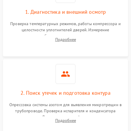
1. Диагностика и внешний осмотр
Проверка температурных режимов, работы компрессора и
целостности уплотнителей дверей. Измерение
сопротивления обмоток мотора, проверка термостата и
Подробнее
считывание кодов ошибок с электронного дисплея.
2. Поиск утечек и подготовка контура
Опрессовка системы азотом для выявления микротрещин в
трубопроводе. Проверка испарителя и конденсатора
течеискателем. Демонтаж старого фильтра-осушителя и
Подробнее
продувка капиллярной трубки для устранения засоров.