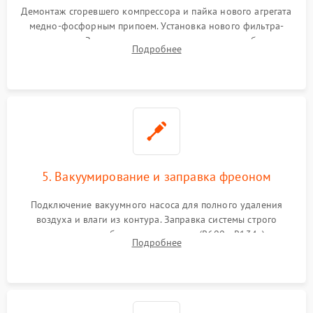
Демонтаж сгоревшего компрессора и пайка нового агрегата
медно-фосфорным припоем. Установка нового фильтра-
осушителя. Замена изношенных вентиляторов обдува,
Подробнее
сломанных заслонок или поврежденных дверных петель.
5. Вакуумирование и заправка фреоном
Подключение вакуумного насоса для полного удаления
воздуха и влаги из контура. Заправка системы строго
дозированным объемом хладагента (R600a, R134a) по
Подробнее
электронным весам. Контроль рабочего давления в системе.