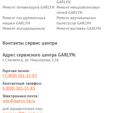
GARLYN
Ремонт телевизоров GARLYN
Ремонт микроволновых
печей GARLYN
Ремонт посудомоечных
Ремонт вертикальных
машин GARLYN
пылесосов GARLYN
Ремонт холодильников
Ремонт вытяжек GARLYN
GARLYN
Ремонт роботов-
Ремонт кондиционеров
Контакты сервис центра
стеклоочистителей GARLYN
GARLYN
Ремонт парогенераторов
Ремонт проекторов GARLYN
Адрес сервисного центра GARLYN:
GARLYN
г. Смоленск, ул. Николаева, 12А
Горячая линия:
+7 (800) 301-55-83
Контактный телефон:
8 (800) 301-55-83
Электронная почта:
info@garlyn-fix.ru
для юридических лиц