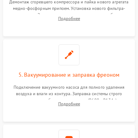
Демонтаж сгоревшего компрессора и пайка нового агрегата
медно-фосфорным припоем. Установка нового фильтра-
осушителя. Замена изношенных вентиляторов обдува,
Подробнее
сломанных заслонок или поврежденных дверных петель.
5. Вакуумирование и заправка фреоном
Подключение вакуумного насоса для полного удаления
воздуха и влаги из контура. Заправка системы строго
дозированным объемом хладагента (R600a, R134a) по
Подробнее
электронным весам. Контроль рабочего давления в системе.