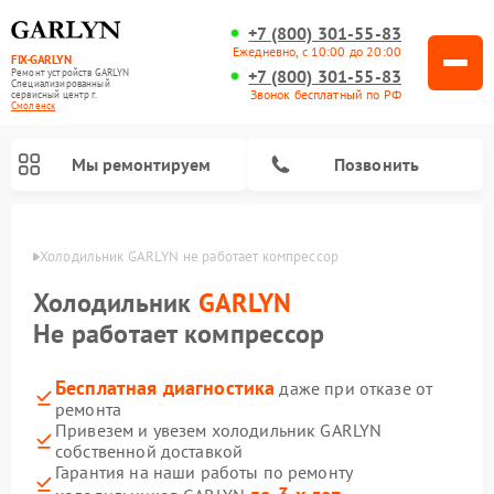
+7 (800) 301-55-83
Ежедневно, с 10:00 до 20:00
FIX-GARLYN
+7 (800) 301-55-83
Ремонт устройств GARLYN
Специализированный
Звонок бесплатный по РФ
cервисный центр г.
Смоленск
Мы ремонтируем
Позвонить
енске
Холодильник GARLYN не работает компрессор
Холодильник
GARLYN
Не работает компрессор
Бесплатная диагностика
даже при отказе от
ремонта
Привезем и увезем холодильник GARLYN
собственной доставкой
Ремонт посудомоечных машин GARLYN
Ремонт винных шкафов GARLYN
Ремонт роботов-стеклоочистителей GARLYN
Ремонт климатических комплексов GARLYN
Ремонт вертикальных пылесосов GARLYN
Ремонт роботов-пылесосов GARLYN
Ремонт микроволновых печей GARLYN
Ремонт парогенераторов GARLYN
Гарантия на наши работы по ремонту