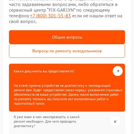
часто задаваемыми вопросами, либо обратиться в
сервисный центр “FIX-GARLYN” по следующему
телефону
+7 (800) 301-55-83
если не нашли ответ на
свой вопрос.
Общие вопросы
Вопросы по ремонту холодильников
Какие документы вы предоставляете?
На этапе приема устройства на диагностику и последующий
ремонт вам будет предоставлен заказ-наряд с указанием страховых
обязательств на ваше устройство. Далее, после выполнения работ
по ремонту техники, вы получите акт выполненных работ и
гарантийный талон.
Я уже знаю в чем неисправность и какой
ремонт необходим. Для чего проводить
диагностику?