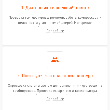
1. Диагностика и внешний осмотр
Проверка температурных режимов, работы компрессора и
целостности уплотнителей дверей. Измерение
сопротивления обмоток мотора, проверка термостата и
Подробнее
считывание кодов ошибок с электронного дисплея.
2. Поиск утечек и подготовка контура
Опрессовка системы азотом для выявления микротрещин в
трубопроводе. Проверка испарителя и конденсатора
течеискателем. Демонтаж старого фильтра-осушителя и
Подробнее
продувка капиллярной трубки для устранения засоров.