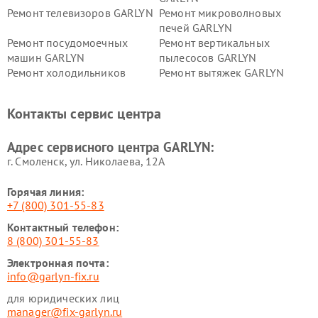
Ремонт телевизоров GARLYN
Ремонт микроволновых
печей GARLYN
Ремонт посудомоечных
Ремонт вертикальных
машин GARLYN
пылесосов GARLYN
Ремонт холодильников
Ремонт вытяжек GARLYN
GARLYN
Ремонт роботов-
Ремонт кондиционеров
Контакты сервис центра
стеклоочистителей GARLYN
GARLYN
Ремонт парогенераторов
Ремонт проекторов GARLYN
Адрес сервисного центра GARLYN:
GARLYN
г. Смоленск, ул. Николаева, 12А
Горячая линия:
+7 (800) 301-55-83
Контактный телефон:
8 (800) 301-55-83
Электронная почта:
info@garlyn-fix.ru
для юридических лиц
manager@fix-garlyn.ru