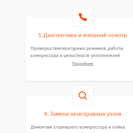
1. Диагностика и внешний осмотр
Проверка температурных режимов, работы
компрессора и целостности уплотнителей
дверей. Измерение сопротивления обмоток
Подробнее
мотора, проверка термостата и считывание
кодов ошибок с электронного дисплея.
4. Замена неисправных узлов
Демонтаж сгоревшего компрессора и пайка