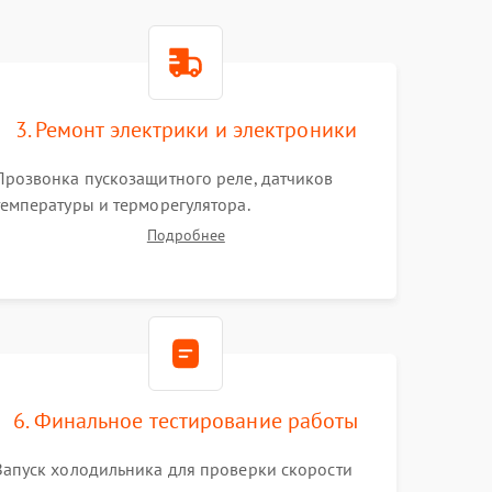
3. Ремонт электрики и электроники
Прозвонка пускозащитного реле, датчиков
температуры и терморегулятора.
Восстановление цепей питания системы No
Подробнее
Frost, включая ТЭН оттайки и вентилятор.
Ремонт или замена платы управления при сбоях
алгоритмов.
6. Финальное тестирование работы
Запуск холодильника для проверки скорости