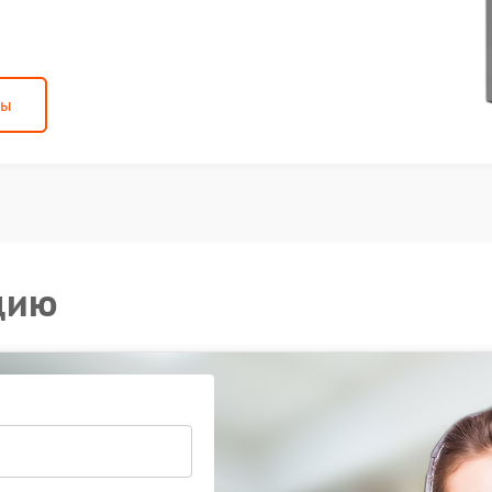
ны
цию