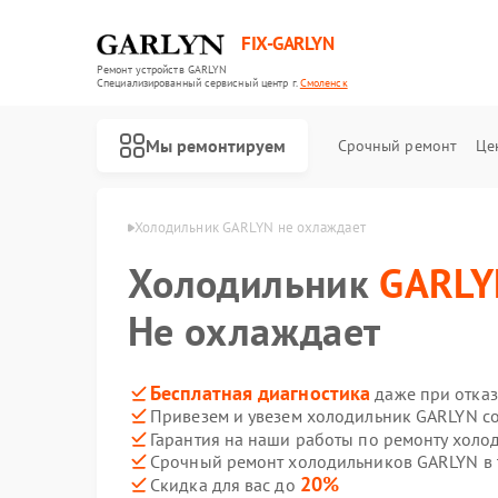
FIX-GARLYN
Ремонт устройств GARLYN
Специализированный cервисный центр г.
Смоленск
Мы ремонтируем
Срочный ремонт
Це
GARLYN в Смоленске
Холодильник GARLYN не охлаждает
Холодильник
GARLY
Не охлаждает
Бесплатная диагностика
даже при отказ
Привезем и увезем холодильник GARLYN с
Гарантия на наши работы по ремонту хол
Срочный ремонт холодильников GARLYN в 
20%
Скидка для вас до
Ремонт роботов-пылесосов GARLYN
Ремонт микроволновых печей GARLYN
Ремонт посудомоечных машин GARLYN
Ремонт вертикальных пылесосов GARLYN
Ремонт роботов-стеклоочистителей GARLYN
Ремонт кондиционеров GARLYN
Ремонт парогенераторов GARLYN
Ремонт климатических комплексов GARLYN
Ремонт винных шкафов GARLYN