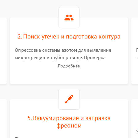
2. Поиск утечек и подготовка контура
Опрессовка системы азотом для выявления
микротрещин в трубопроводе. Проверка
испарителя и конденсатора течеискателем.
Подробнее
Демонтаж старого фильтра-осушителя и
продувка капиллярной трубки для устранения
засоров.
5. Вакуумирование и заправка
фреоном