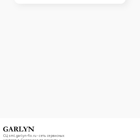
СЦ sml.garlyn-fix.ru - сеть сервисных
центров в Смоленске по ремонту и