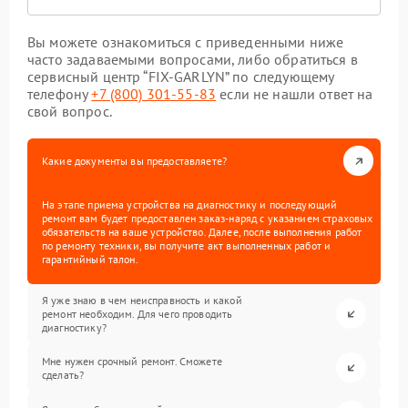
Вы можете ознакомиться с приведенными ниже
часто задаваемыми вопросами, либо обратиться в
сервисный центр “FIX-GARLYN” по следующему
телефону
+7 (800) 301-55-83
если не нашли ответ на
свой вопрос.
Какие документы вы предоставляете?
На этапе приема устройства на диагностику и последующий
ремонт вам будет предоставлен заказ-наряд с указанием страховых
обязательств на ваше устройство. Далее, после выполнения работ
по ремонту техники, вы получите акт выполненных работ и
гарантийный талон.
Я уже знаю в чем неисправность и какой
ремонт необходим. Для чего проводить
диагностику?
Мне нужен срочный ремонт. Сможете
сделать?