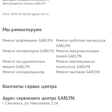
обслуживанию техники GARLYN
2021-2026 © СЦ sml.garlyn-fix.ru
Мы ремонтируем
Ремонт кофемашин GARLYN
Ремонт роботов-пылесосов
GARLYN
Ремонт телевизоров GARLYN
Ремонт микроволновых
печей GARLYN
Ремонт посудомоечных
Ремонт вертикальных
машин GARLYN
пылесосов GARLYN
Ремонт холодильников
Ремонт вытяжек GARLYN
GARLYN
Ремонт роботов-
Ремонт кондиционеров
Контакты сервис центра
стеклоочистителей GARLYN
GARLYN
Ремонт парогенераторов
Ремонт проекторов GARLYN
Адрес сервисного центра GARLYN:
GARLYN
г. Смоленск, ул. Николаева, 12А