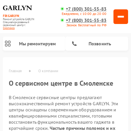
+7 (800) 301-55-83
Ежедневно, с 10:00 до 20:00
FIX-GARLYN
+7 (800) 301-55-83
Ремонт устройств GARLYN
Специализированный
Звонок бесплатный по РФ
cервисный центр г.
Смоленск
Мы ремонтируем
Позвонить
Главная
О компании
О сервисном центре в Смоленске
В Смоленске сервисные центры предлагают
высококачественный ремонт устройств GARLYN. Эти
центры оснащены современным оборудованием и
квалифицированными специалистами, готовыми
восстановить функциональность вашего гаджета в
Ремонт роботов-стеклоочистителей GARLYN
Ремонт климатических комплексов GARLYN
Ремонт посудомоечных машин GARLYN
Ремонт парогенераторов GARLYN
Ремонт вертикальных пылесосов GARLYN
Ремонт роботов-пылесосов GARLYN
Ремонт микроволновых печей GARLYN
Ремонт винных шкафов GARLYN
кратчайшие сроки.
Частые причины поломок и их